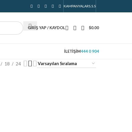
KAMPANYALAR
S.S.S
GIRIŞ YAP / KAYDOL
$
0.00
İLETIŞIM
444 0 904
18
24