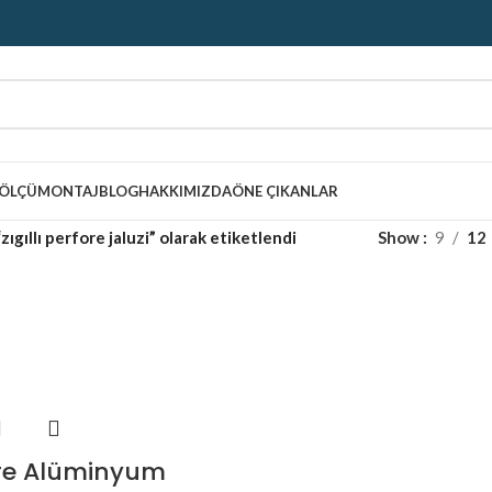
ÖLÇÜ
MONTAJ
BLOG
HAKKIMIZDA
ÖNE ÇIKANLAR
zıgıllı perfore jaluzi” olarak etiketlendi
Show
9
12
ore Alüminyum