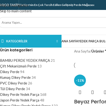
ARGO TAKIP
Skip to navigation
Türkiye'nin En Çok Tercih Edilen Gelişmiş Perde Mağazası
Skip to main content
KATEGORILER
ANA SAYFA
YEDEK PARÇA BUL
Ürün kategorileri
Ana Sayfa
/
Ürünler “
BAMBU PERDE YEDEK PARÇA
21
Çift Mekanizmalı Perde
13
Dikey Perde
94
Kumaş Dikey Perde
34
-11%
PVC Dikey Perde
26
Tül Dikey Perde
34
Dikey Perde Yedek Parça
168
Japon Perde Yedek Parça
48
Beyaz Perf
Kumaş Dikey Perde Yedek Parça
123