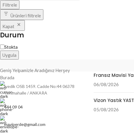
Filtrele
Ürünleri filtrele
Kapat
Durum
Stokta
Uygula
Blog Yazılarımız
Geniş Yelpamizle Aradığınız Herşey
Fransız Mavisi Ya
Burada
06/08/2026
İvedik OSB 1459. Cadde No:44 06378
Yenimahalle / ANKARA
Vizon Yastık YAS
444 09 04
05/08/2026
maviperde@gmail.com