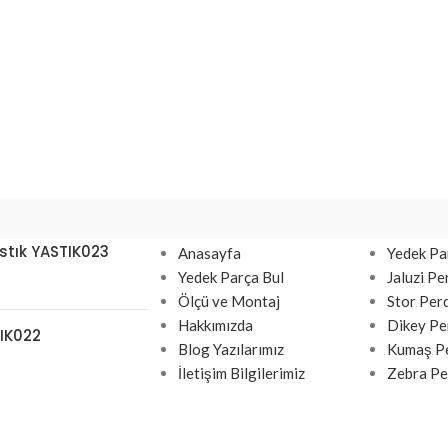
Hızlı Linkler
Müşteri
stık YASTIK023
Anasayfa
Yedek Pa
Yedek Parça Bul
Jaluzi Pe
Ölçü ve Montaj
Stor Per
Hakkımızda
Dikey Pe
TIK022
Blog Yazılarımız
Kumaş Pe
İletişim Bilgilerimiz
Zebra Pe