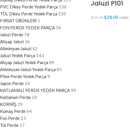
Jaluzi P101
PVC Dikey Perde Yedek Parça
136
TÜL Dikey Perde Yedek Parça
110
$
28.00
$
31.39
+ KDV
FIRSAT ÜRÜNLERİ
5
FON PERDE YEDEK PARÇA
34
Jaluzi Perde
78
Ahşap Jaluzi
36
Aliminyum Jaluzi
42
Jaluzi Yedek Parça
143
Ahşap Jaluzi Yedek Parça
89
Aliminyum Jaluzi Yedek Parça
85
Plise Perde Yedek Parça
9
Japon Perde
14
KATLAMALI PERDE YEDEK PARÇA
99
Katlamalı Perde
24
KORNİŞ
29
Kumaş Perde
64
Fon Perde
23
Tül Perde
17