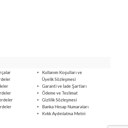
 Hizmetleri
Bilgi Menüsü
rçalar
Kullanım Koşulları ve
rdeler
Üyelik Sözleşmesi
deler
Garanti ve İade Şartları
rdeler
Ödeme ve Teslimat
rdeler
Gizlilik Sözleşmesi
rdeler
Banka Hesap Numaraları
Kvkk Aydınlatma Metni