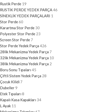
Rustik Perde
19
RUSTİK PERDE YEDEK PARÇA
46
SİNEKLİK YEDEK PARÇALARI
1
Stor Perde
60
Karartma Stor Perde
30
Polyester Stor Perde
23
Screen Stor Perde
7
Stor Perde Yedek Parça
426
28lik Mekanizma Yedek Parça
7
32lik Mekanizma Yedek Parça
10
38lik Mekanizma Yedek Parça
2
Boru Sonu Tıpaları
45
Çiftli Sistem Yedek Parça
28
Çocuk Kilidi
7
Dubeller
9
Etek Tıpaları
8
Kapalı Kasa Kapakları
34
L Ayak
11
Mekanizma Takımları
67