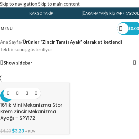
Skip to navigation
Skip to main content
KARGO TAKIP
ARAMA YAP
GIRIŞ YAP / KAYDOL
MENU
$
0.00
Ana Sayfa
/
Ürünler “Zincir Tarafı Ayak” olarak etiketlendi
Tek bir sonuç gösteriliyor
Show sidebar
-24%
16’lık Mini Mekanizma Stor
Krem Zincir Mekanizma
Ayağı – SPY172
$
3.23
$
4.23
+ KDV