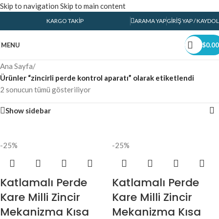
Skip to navigation
Skip to main content
KARGO TAKIP
ARAMA YAP
GIRIŞ YAP / KAYDOL
MENU
$
0.00
Ana Sayfa
/
Ürünler “zincirli perde kontrol aparatı” olarak etiketlendi
2 sonucun tümü gösteriliyor
Show sidebar
-25%
-25%
Katlamalı Perde
Katlamalı Perde
Kare Milli Zincir
Kare Milli Zincir
Mekanizma Kısa
Mekanizma Kısa