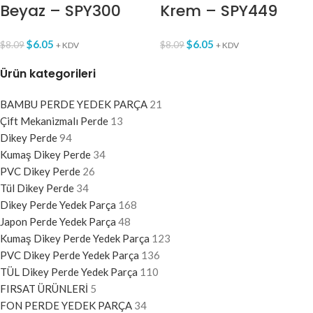
Beyaz – SPY300
Krem – SPY449
$
6.05
$
6.05
$
8.09
$
8.09
+ KDV
+ KDV
Ürün kategorileri
BAMBU PERDE YEDEK PARÇA
21
Çift Mekanizmalı Perde
13
Dikey Perde
94
Kumaş Dikey Perde
34
PVC Dikey Perde
26
Tül Dikey Perde
34
Dikey Perde Yedek Parça
168
Japon Perde Yedek Parça
48
Kumaş Dikey Perde Yedek Parça
123
PVC Dikey Perde Yedek Parça
136
TÜL Dikey Perde Yedek Parça
110
FIRSAT ÜRÜNLERİ
5
FON PERDE YEDEK PARÇA
34