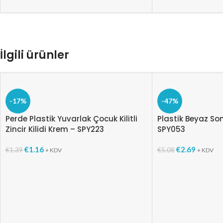
İlgili ürünler
-17%
-47%
Perde Plastik Yuvarlak Çocuk Kilitli
Plastik Beyaz So
Zincir Kilidi Krem – SPY223
SPY053
€
1.16
€
2.69
€
1.39
€
5.08
+ KDV
+ KDV