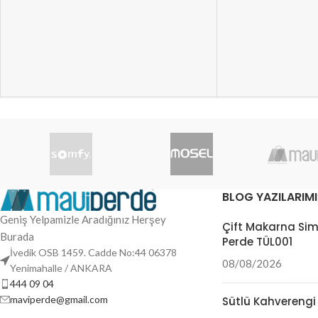
BLOG YAZILARIMI
Geniş Yelpamizle Aradığınız Herşey
Çift Makarna Sim
Burada
Perde TÜL001
İvedik OSB 1459. Cadde No:44 06378
08/08/2026
Yenimahalle / ANKARA
444 09 04
maviperde@gmail.com
Sütlü Kahverengi