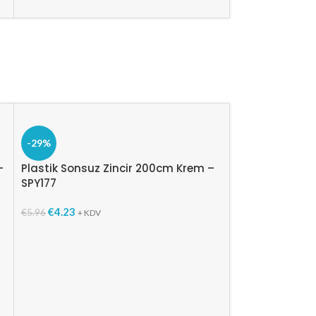
€
64.93
€
86.46
+ 
-29%
–
Plastik Sonsuz Zincir 200cm Krem –
SPY177
€
4.23
€
5.96
+ KDV