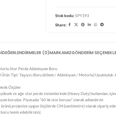
Stok kodu:
SPY193
Share:
I
DEĞERLENDIRMELER (0)
MARKAMIZ
GÖNDERIM SEÇENEKLE
otorlu Stor Perde Alüminyum Boru
Ürün Tipi: Taşıyıcı Boru (60mm / Alüminyum / Motorlu) Uyumluluk
eknik Ölçüler
yüksek ve ağır stor perde sistemlerinde (Heavy Duty) kullanılan, içine
um borudur. Piyasada “60 lık stor borusu” olarak adlandırılır.
 ürünü projenize uygun ölçülerde CM (santimetre) olarak sipariş edebil
boru temin edebilirsiniz.