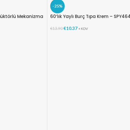
-25%
düktörlü Mekanizma
60’lık Yaylı Burç Tıpa Krem – SPY46
€
10.37
€
13.90
+ KDV