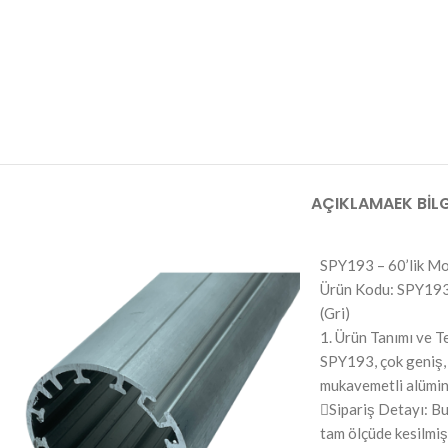
AÇIKLAMA
EK BILG
SPY193 – 60’lik M
Ürün Kodu: SPY193 
(Gri)
1. Ürün Tanımı ve T
SPY193, çok geniş, 
mukavemetli alüminy
Sipariş Detayı: Bu
tam ölçüde kesilmiş 