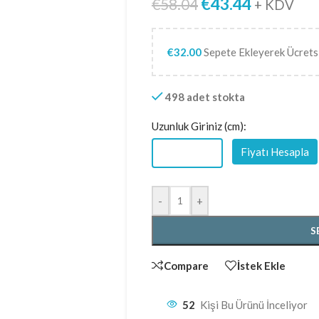
€
43.44
€
58.04
+ KDV
€
32.00
Sepete Ekleyerek Ücrets
498 adet stokta
Uzunluk Giriniz (cm):
Fiyatı Hesapla
-
+
S
Compare
İstek Ekle
52
Kişi Bu Ürünü İnceliyor