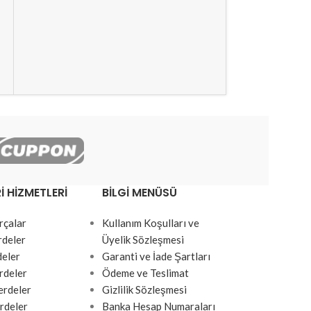
-28%
Plastik Şeffaf
SPY542
€
4.54
€
6.27
+ KDV
I HIZMETLERI
BILGI MENÜSÜ
rçalar
Kullanım Koşulları ve
rdeler
Üyelik Sözleşmesi
deler
Garanti ve İade Şartları
rdeler
Ödeme ve Teslimat
rdeler
Gizlilik Sözleşmesi
rdeler
Banka Hesap Numaraları