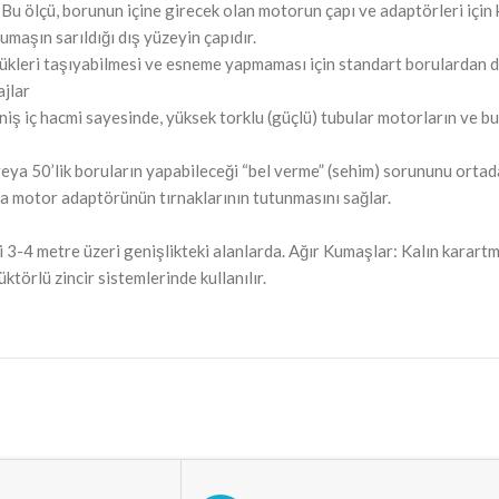
u ölçü, borunun içine girecek olan motorun çapı ve adaptörleri için kr
maşın sarıldığı dış yüzeyin çapıdır.
yükleri taşıyabilmesi ve esneme yapmaması için standart borulardan dah
ajlar
 iç hacmi sayesinde, yüksek torklu (güçlü) tubular motorların ve bun
ya 50’lik boruların yapabileceği “bel verme” (sehim) sorununu ortadan
eya motor adaptörünün tırnaklarının tutunmasını sağlar.
i 3-4 metre üzeri genişlikteki alanlarda. Ağır Kumaşlar: Kalın karartm
örlü zincir sistemlerinde kullanılır.