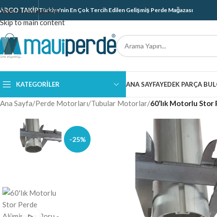
ARGO TAKIP
Skip to navigation
Türkiye'nin En Çok Tercih Edilen Gelişmiş Perde Mağazası
Skip to main content
KATEGORILER
ANA SAYFA
YEDEK PARÇA BUL
Ana Sayfa
/
Perde Motorları
/
Tubular Motorlar
/
60’lık Motorlu Sto
-25%