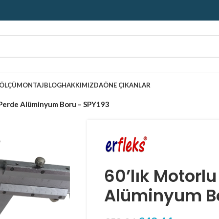
ÖLÇÜ
MONTAJ
BLOG
HAKKIMIZDA
ÖNE ÇIKANLAR
r Perde Alüminyum Boru – SPY193
60’lık Motorlu
Alüminyum Bo