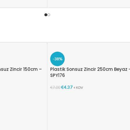
-38%
nsuz Zincir 150cm –
Plastik Sonsuz Zincir 250cm Beyaz 
SPY176
€
4.37
€
7.00
+ KDV