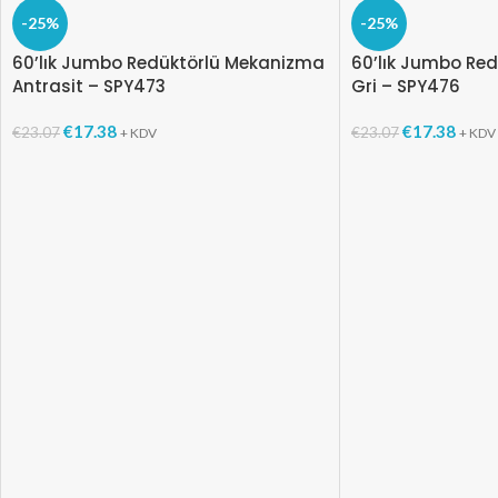
-25%
-25%
60’lık Jumbo Redüktörlü Mekanizma
60’lık Jumbo Re
Antrasit – SPY473
Gri – SPY476
€
17.38
€
17.38
€
23.07
€
23.07
+ KDV
+ KDV