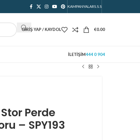
KAMPANYALAR
S.S.S
GIRIŞ YAP / KAYDOL
€
0.00
İLETIŞIM
444 0 904
 Stor Perde
ru – SPY193