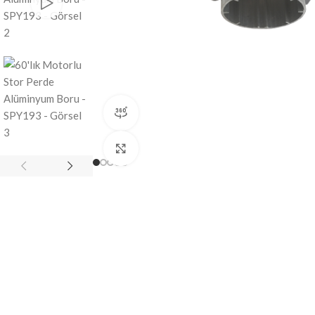
360 product view
Click to enlarge