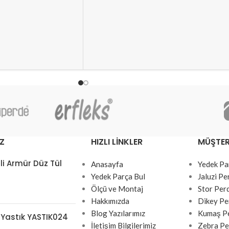
Z
HIZLI LINKLER
MÜŞTER
li Armür Düz Tül
Anasayfa
Yedek Pa
Yedek Parça Bul
Jaluzi Pe
Ölçü ve Montaj
Stor Per
Hakkımızda
Dikey Pe
Blog Yazılarımız
Kumaş Pe
 Yastık YASTIK024
İletişim Bilgilerimiz
Zebra Pe