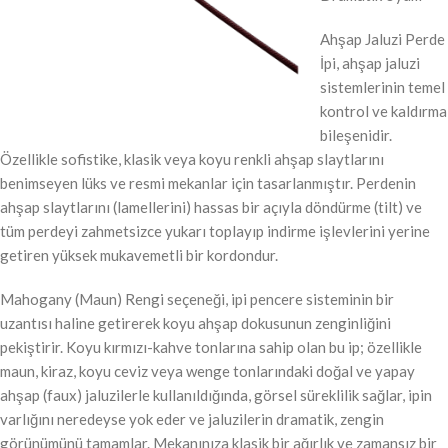
Ahşap Jaluzi Perde
İpi, ahşap jaluzi
sistemlerinin temel
kontrol ve kaldırma
bileşenidir.
Özellikle sofistike, klasik veya koyu renkli ahşap slaytlarını
benimseyen lüks ve resmi mekanlar için tasarlanmıştır. Perdenin
ahşap slaytlarını (lamellerini) hassas bir açıyla döndürme (tilt) ve
tüm perdeyi zahmetsizce yukarı toplayıp indirme işlevlerini yerine
getiren yüksek mukavemetli bir kordondur.
Mahogany (Maun) Rengi seçeneği, ipi pencere sisteminin bir
uzantısı haline getirerek koyu ahşap dokusunun zenginliğini
pekiştirir. Koyu kırmızı-kahve tonlarına sahip olan bu ip; özellikle
maun, kiraz, koyu ceviz veya wenge tonlarındaki doğal ve yapay
ahşap (faux) jaluzilerle kullanıldığında, görsel süreklilik sağlar, ipin
varlığını neredeyse yok eder ve jaluzilerin dramatik, zengin
görünümünü tamamlar. Mekanınıza klasik bir ağırlık ve zamansız bir