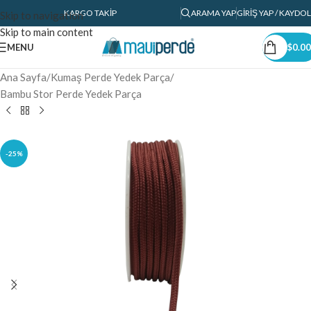
KARGO TAKIP
ARAMA YAP
GIRIŞ YAP / KAYDOL
Skip to navigation
Skip to main content
MENU
$
0.00
Ana Sayfa
/
Kumaş Perde Yedek Parça
/
Bambu Stor Perde Yedek Parça
-25%