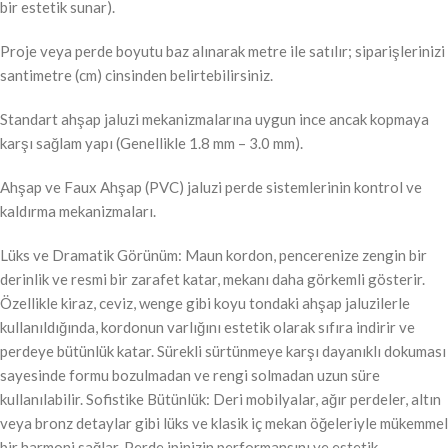
bir estetik sunar).
Proje veya perde boyutu baz alınarak metre ile satılır; siparişlerinizi
santimetre (cm) cinsinden belirtebilirsiniz.
Standart ahşap jaluzi mekanizmalarına uygun ince ancak kopmaya
karşı sağlam yapı (Genellikle 1.8 mm – 3.0 mm).
Ahşap ve Faux Ahşap (PVC) jaluzi perde sistemlerinin kontrol ve
kaldırma mekanizmaları.
Lüks ve Dramatik Görünüm: Maun kordon, pencerenize zengin bir
derinlik ve resmi bir zarafet katar, mekanı daha görkemli gösterir.
Özellikle kiraz, ceviz, wenge gibi koyu tondaki ahşap jaluzilerle
kullanıldığında, kordonun varlığını estetik olarak sıfıra indirir ve
perdeye bütünlük katar. Sürekli sürtünmeye karşı dayanıklı dokuması
sayesinde formu bozulmadan ve rengi solmadan uzun süre
kullanılabilir. Sofistike Bütünlük: Deri mobilyalar, ağır perdeler, altın
veya bronz detaylar gibi lüks ve klasik iç mekan öğeleriyle mükemmel
bir harmoni sağlar. Perde ipinizin performansını ve estetik