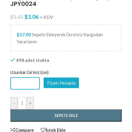
JPY0024
$
1.06
$
1.41
+ KDV
$
37.00
Sepete Ekleyerek Ücretsiz Kargodan
Yararlanın
498 adet stokta
Uzunluk Giriniz (cm):
Fiyatı Hesapla
-
+
SEPETE EKLE
Compare
İstek Ekle