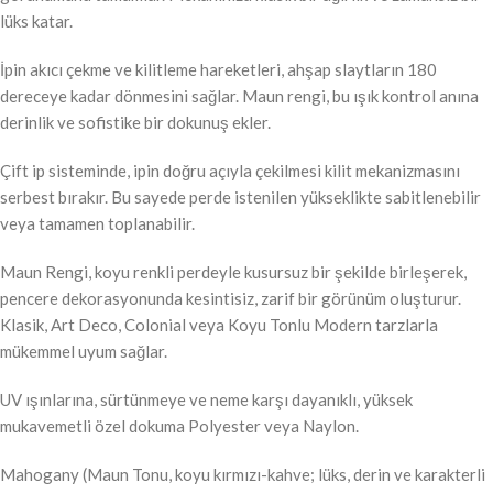
lüks katar.
İpin akıcı çekme ve kilitleme hareketleri, ahşap slaytların 180
dereceye kadar dönmesini sağlar. Maun rengi, bu ışık kontrol anına
derinlik ve sofistike bir dokunuş ekler.
Çift ip sisteminde, ipin doğru açıyla çekilmesi kilit mekanizmasını
serbest bırakır. Bu sayede perde istenilen yükseklikte sabitlenebilir
veya tamamen toplanabilir.
Maun Rengi, koyu renkli perdeyle kusursuz bir şekilde birleşerek,
pencere dekorasyonunda kesintisiz, zarif bir görünüm oluşturur.
Klasik, Art Deco, Colonial veya Koyu Tonlu Modern tarzlarla
mükemmel uyum sağlar.
UV ışınlarına, sürtünmeye ve neme karşı dayanıklı, yüksek
mukavemetli özel dokuma Polyester veya Naylon.
Mahogany (Maun Tonu, koyu kırmızı-kahve; lüks, derin ve karakterli