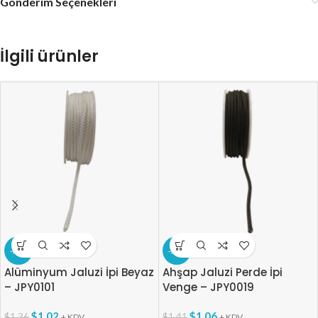
Gönderim Seçenekleri
İlgili ürünler
-25%
-25%
Alüminyum Jaluzi İpi Beyaz
Ahşap Jaluzi Perde İpi
– JPY0101
Venge – JPY0019
$
1.02
$
1.06
$
1.36
$
1.41
+ KDV
+ KDV