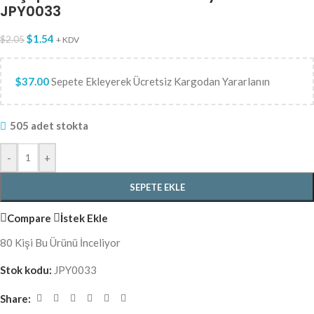
JPY0033
$
1.54
$
2.05
+ KDV
$
37.00
Sepete Ekleyerek Ücretsiz Kargodan Yararlanın
505 adet stokta
-
+
SEPETE EKLE
Compare
İstek Ekle
80
Kişi Bu Ürünü İnceliyor
Stok kodu:
JPY0033
Share: