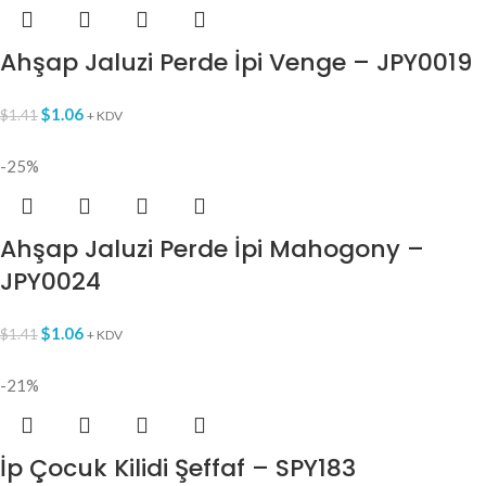
Ahşap Jaluzi Perde İpi Venge – JPY0019
$
1.06
$
1.41
+ KDV
-25%
Ahşap Jaluzi Perde İpi Mahogony –
JPY0024
$
1.06
$
1.41
+ KDV
-21%
İp Çocuk Kilidi Şeffaf – SPY183