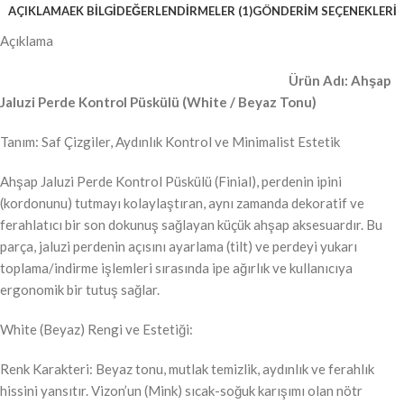
AÇIKLAMA
EK BILGI
DEĞERLENDIRMELER (1)
GÖNDERIM SEÇENEKLERI
Açıklama
Ürün Adı: Ahşap
Jaluzi Perde Kontrol Püskülü (White / Beyaz Tonu)
Tanım: Saf Çizgiler, Aydınlık Kontrol ve Minimalist Estetik
Ahşap Jaluzi Perde Kontrol Püskülü (Finial), perdenin ipini
(kordonunu) tutmayı kolaylaştıran, aynı zamanda dekoratif ve
ferahlatıcı bir son dokunuş sağlayan küçük ahşap aksesuardır. Bu
parça, jaluzi perdenin açısını ayarlama (tilt) ve perdeyi yukarı
toplama/indirme işlemleri sırasında ipe ağırlık ve kullanıcıya
ergonomik bir tutuş sağlar.
White (Beyaz) Rengi ve Estetiği:
Renk Karakteri: Beyaz tonu, mutlak temizlik, aydınlık ve ferahlık
hissini yansıtır. Vizon’un (Mink) sıcak-soğuk karışımı olan nötr