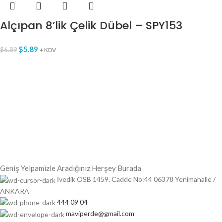
Alçıpan 8’lik Çelik Dübel – SPY153
$
5.89
$
6.89
+ KDV
Geniş Yelpamizle Aradığınız Herşey Burada
İvedik OSB 1459. Cadde No:44 06378 Yenimahalle /
ANKARA
444 09 04
maviperde@gmail.com