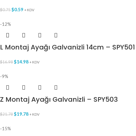
$
0.59
$
0.75
+ KDV
-12%
L Montaj Ayağı Galvanizli 14cm – SPY501
$
14.98
$
16.98
+ KDV
-9%
Z Montaj Ayağı Galvanizli – SPY503
$
19.78
$
21.78
+ KDV
-15%