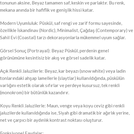
tonunun aksine, Beyaz tamamen saf, keskin ve parlaktır. Bu renk,
mekana anında bir hafiflik ve genişlik hissi katar.
Modern Uyumluluk: Püskül, saf rengi ve zarif formu sayesinde,
özellikle İskandinav (Nordic), Minimalist, Çağdaş (Contemporary) ve
Sahil Evi (Coastal) tarzı dekorasyonlarla mükemmel uyum sağlar.
Görsel Sonuç (Portrayal): Beyaz Püskül, perdenin genel
görünümüne kesintisiz bir akış ve görsel sadelik katar.
Açık Renkli Jaluzilerle: Beyaz, kar beyazı (snow white) veya ladin
tonlarındaki ahşap lamellerle (slaytlar) kullanıldığında, püskülün
varlığını estetik olarak sıfırlar ve perdeye kusursuz, tek renkli
(monokrom) bir bütünlük kazandırır.
Koyu Renkli Jaluzilerle: Maun, venge veya koyu ceviz gibi renkli
jaluzilerde kullanıldığında ise, Siyah gibi dramatik bir ağırlık yerine,
net ve çarpıcı bir aydınlık kontrast noktası oluşturur.
Fonksiyonel Faydalar: