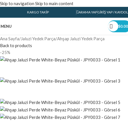
Skip to navigation
Skip to main content
KARGO TAKIP
ARAMA YAP
GIRIŞ YAP / KAYDOL
MENU
$
0.00
Ana Sayfa
/
Jaluzi Yedek Parça
/
Ahşap Jaluzi Yedek Parça
Back to products
-25%