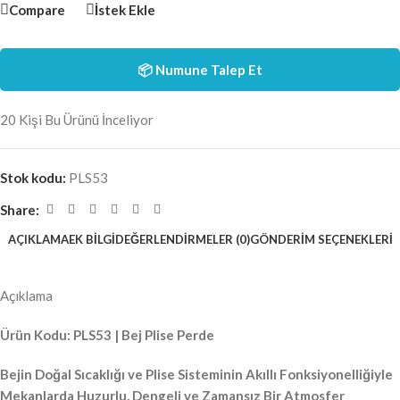
Compare
İstek Ekle
📦 Numune Talep Et
20
Kişi Bu Ürünü İnceliyor
Stok kodu:
PLS53
Share:
AÇIKLAMA
EK BILGI
DEĞERLENDIRMELER (0)
GÖNDERIM SEÇENEKLERI
Açıklama
Ürün Kodu: PLS53 | Bej Plise Perde
Bejin Doğal Sıcaklığı ve Plise Sisteminin Akıllı Fonksiyonelliğiyle
Mekanlarda Huzurlu, Dengeli ve Zamansız Bir Atmosfer