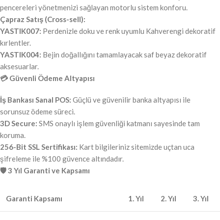
pencereleri yönetmenizi sağlayan motorlu sistem konforu.
Çapraz Satış (Cross-sell):
YASTIK007:
Perdenizle doku ve renk uyumlu Kahverengi dekoratif
kırlentler.
YASTIK004:
Bejin doğallığını tamamlayacak saf beyaz dekoratif
aksesuarlar.
💳 Güvenli Ödeme Altyapısı
İş Bankası Sanal POS:
Güçlü ve güvenilir banka altyapısı ile
sorunsuz ödeme süreci.
3D Secure:
SMS onaylı işlem güvenliği katmanı sayesinde tam
koruma.
256-Bit SSL Sertifikası:
Kart bilgileriniz sitemizde uçtan uca
şifreleme ile %100 güvence altındadır.
🛡️ 3 Yıl Garanti ve Kapsamı
Garanti Kapsamı
1. Yıl
2. Yıl
3. Yıl