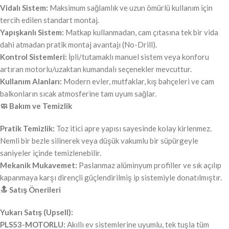
Vidalı Sistem:
Maksimum sağlamlık ve uzun ömürlü kullanım için
tercih edilen standart montaj.
Yapışkanlı Sistem:
Matkap kullanmadan, cam çıtasına tek bir vida
dahi atmadan pratik montaj avantajı (No-Drill).
Kontrol Sistemleri:
İpli/tutamaklı manuel sistem veya konforu
artıran motorlu/uzaktan kumandalı seçenekler mevcuttur.
Kullanım Alanları:
Modern evler, mutfaklar, kış bahçeleri ve cam
balkonların sıcak atmosferine tam uyum sağlar.
🧼 Bakım ve Temizlik
Pratik Temizlik:
Toz itici apre yapısı sayesinde kolay kirlenmez.
Nemli bir bezle silinerek veya düşük vakumlu bir süpürgeyle
saniyeler içinde temizlenebilir.
Mekanik Mukavemet:
Paslanmaz alüminyum profiller ve sık açılıp
kapanmaya karşı dirençli güçlendirilmiş ip sistemiyle donatılmıştır.
🔝 Satış Önerileri
Yukarı Satış (Upsell):
PLS53-MOTORLU:
Akıllı ev sistemlerine uyumlu, tek tuşla tüm