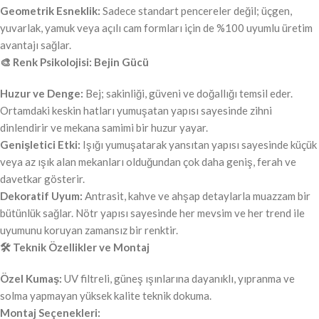
Geometrik Esneklik:
Sadece standart pencereler değil; üçgen,
yuvarlak, yamuk veya açılı cam formları için de %100 uyumlu üretim
avantajı sağlar.
🎨 Renk Psikolojisi: Bejin Gücü
Huzur ve Denge:
Bej; sakinliği, güveni ve doğallığı temsil eder.
Ortamdaki keskin hatları yumuşatan yapısı sayesinde zihni
dinlendirir ve mekana samimi bir huzur yayar.
Genişletici Etki:
Işığı yumuşatarak yansıtan yapısı sayesinde küçük
veya az ışık alan mekanları olduğundan çok daha geniş, ferah ve
davetkar gösterir.
Dekoratif Uyum:
Antrasit, kahve ve ahşap detaylarla muazzam bir
bütünlük sağlar. Nötr yapısı sayesinde her mevsim ve her trend ile
uyumunu koruyan zamansız bir renktir.
🛠️ Teknik Özellikler ve Montaj
Özel Kumaş:
UV filtreli, güneş ışınlarına dayanıklı, yıpranma ve
solma yapmayan yüksek kalite teknik dokuma.
Montaj Seçenekleri: