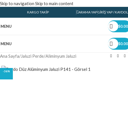
Skip to navigation
Skip to main content
KARGO TAKIP
ARAMA YAP
GIRIŞ YAP / KAYDOL
MENU
$
0.00
MENU
$
0.00
Ana Sayfa
/
Jaluzi Perde
/
Aliminyum Jaluzi
-36%