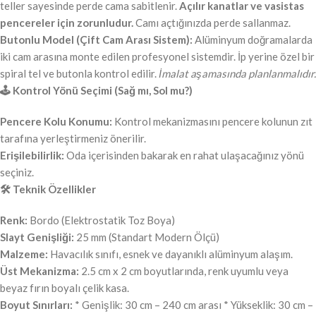
teller sayesinde perde cama sabitlenir.
Açılır kanatlar ve vasistas
pencereler için zorunludur.
Camı açtığınızda perde sallanmaz.
Butonlu Model (Çift Cam Arası Sistem):
Alüminyum doğramalarda
iki cam arasına monte edilen profesyonel sistemdir. İp yerine özel bir
spiral tel ve butonla kontrol edilir.
İmalat aşamasında planlanmalıdır.
🕹️ Kontrol Yönü Seçimi (Sağ mı, Sol mu?)
Pencere Kolu Konumu:
Kontrol mekanizmasını pencere kolunun zıt
tarafına yerleştirmeniz önerilir.
Erişilebilirlik:
Oda içerisinden bakarak en rahat ulaşacağınız yönü
seçiniz.
🛠️ Teknik Özellikler
Renk:
Bordo (Elektrostatik Toz Boya)
Slayt Genişliği:
25 mm (Standart Modern Ölçü)
Malzeme:
Havacılık sınıfı, esnek ve dayanıklı alüminyum alaşım.
Üst Mekanizma:
2.5 cm x 2 cm boyutlarında, renk uyumlu veya
beyaz fırın boyalı çelik kasa.
Boyut Sınırları:
* Genişlik: 30 cm – 240 cm arası * Yükseklik: 30 cm –