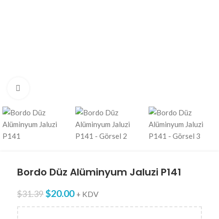
Click to enlarge
Bordo Düz Alüminyum Jaluzi P141
$
20.00
$
31.39
+ KDV