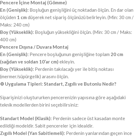
Pencere İçine Montaj (Gömme)
En (Genişlik):
Boşluğun genişliğini üç noktadan ölçün. En dar olan
ölçüden
1 cm
düşerek net sipariş ölçünüzü belirleyin. (Min: 30 cm /
Maks: 240 cm)
Boy (Yükseklik):
Boşluğun yüksekliğini ölçün. (Min: 30 cm / Maks:
400 cm)
Pencere Dışına / Duvara Montaj
En (Genişlik):
Pencere boşluğunun genişliğine toplam
20 cm
(sağdan ve soldan 10’ar cm)
ekleyin.
Boy (Yükseklik):
Perdenin takılacağı yer ile bitiş noktası
(mermer/süpürgelik) arasını ölçün.
⚙️ Uygulama Tipleri: Standart, Zıgıllı ve Butonlu Nedir?
Siparişinizi oluştururken pencerenizin yapısına göre aşağıdaki
teknik modellerden birini seçebilirsiniz:
Standart Model (Klasik):
Perdenin sadece üst kasadan monte
edildiği modeldir. Sabit pencereler için idealdir.
Zıgıllı Model (Yan Sabitlemeli):
Perdenin yanlarından geçen ince