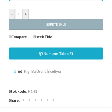
-
+
SEPETE EKLE
Compare
İstek Ekle
📦 Numune Talep Et
66
Kişi Bu Ürünü İnceliyor
Stok kodu:
P141
Share: