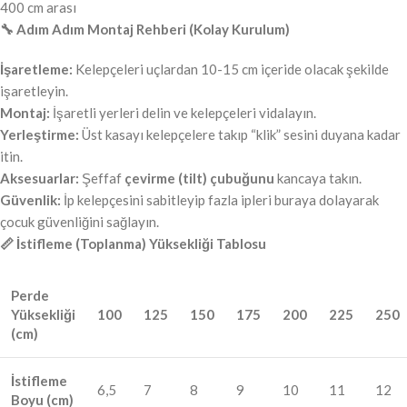
400 cm arası
🔧 Adım Adım Montaj Rehberi (Kolay Kurulum)
İşaretleme:
Kelepçeleri uçlardan 10-15 cm içeride olacak şekilde
işaretleyin.
Montaj:
İşaretli yerleri delin ve kelepçeleri vidalayın.
Yerleştirme:
Üst kasayı kelepçelere takıp “klik” sesini duyana kadar
itin.
Aksesuarlar:
Şeffaf
çevirme (tilt) çubuğunu
kancaya takın.
Güvenlik:
İp kelepçesini sabitleyip fazla ipleri buraya dolayarak
çocuk güvenliğini sağlayın.
📏 İstifleme (Toplanma) Yüksekliği Tablosu
Perde
Yüksekliği
100
125
150
175
200
225
250
(cm)
İstifleme
6,5
7
8
9
10
11
12
Boyu (cm)