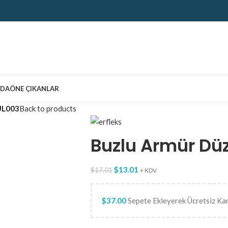
ZDA
ÖNE ÇIKANLAR
ÜL003
Back to products
Buzlu Armür Düz
$
13.01
$
17.01
+ KDV
$
37.00
Sepete Ekleyerek Ücretsiz Ka