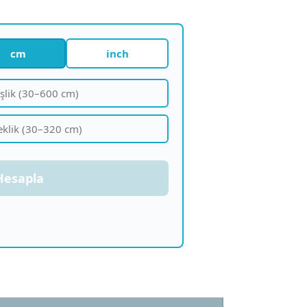
cm
inch
Hesapla