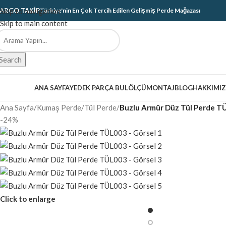
ARGO TAKIP
Skip to navigation
Türkiye'nin En Çok Tercih Edilen Gelişmiş Perde Mağazası
Skip to main content
Search
ategoriler
ANA SAYFA
YEDEK PARÇA BUL
ÖLÇÜ
MONTAJ
BLOG
HAKKIMI
Ana Sayfa
/
Kumaş Perde
/
Tül Perde
/
Buzlu Armür Düz Tül Perde T
-24%
Click to enlarge