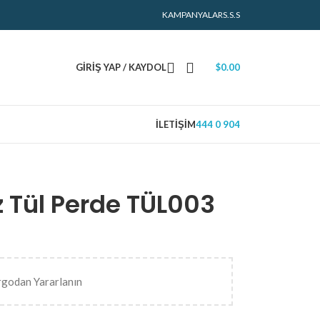
KAMPANYALAR
S.S.S
GIRIŞ YAP / KAYDOL
$
0.00
İLETIŞIM
444 0 904
 Tül Perde TÜL003
rgodan Yararlanın