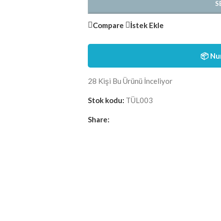
S
Compare
İstek Ekle
📦 Nu
28
Kişi Bu Ürünü İnceliyor
Stok kodu:
TÜL003
Share: