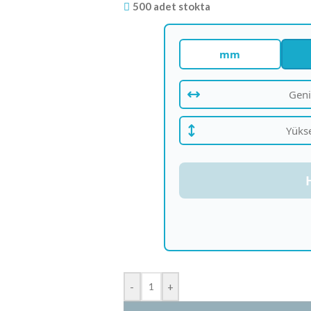
500 adet stokta
mm
-
+