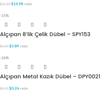
$
14.98
$
16.98
+ KDV
-15%
Alçıpan 8’lik Çelik Dübel – SPY153
$
5.89
$
6.89
+ KDV
-26%
Alçıpan Metal Kazık Dübel – DPY0021
$
0.26
$
0.35
+ KDV