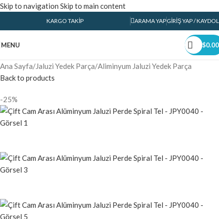
Skip to navigation
Skip to main content
KARGO TAKIP
ARAMA YAP
GIRIŞ YAP / KAYDOL
MENU
$
0.00
Ana Sayfa
/
Jaluzi Yedek Parça
/
Aliminyum Jaluzi Yedek Parça
Back to products
-25%