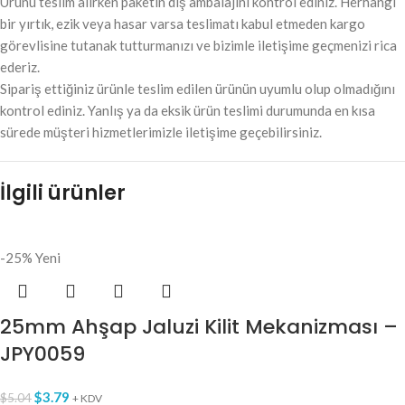
Ürünü teslim alırken paketin dış ambalajını kontrol ediniz. Herhangi
bir yırtık, ezik veya hasar varsa teslimatı kabul etmeden kargo
görevlisine tutanak tutturmanızı ve bizimle iletişime geçmenizi rica
ederiz.
Sipariş ettiğiniz ürünle teslim edilen ürünün uyumlu olup olmadığını
kontrol ediniz. Yanlış ya da eksik ürün teslimi durumunda en kısa
sürede müşteri hizmetlerimizle iletişime geçebilirsiniz.
İlgili ürünler
-25%
Yeni
25mm Ahşap Jaluzi Kilit Mekanizması –
JPY0059
$
3.79
$
5.04
+ KDV