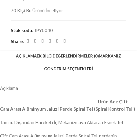
70
Kişi Bu Ürünü İnceliyor
Stok kodu:
JPY0040
Share:
AÇIKLAMA
EK BILGI
DEĞERLENDIRMELER (0)
MARKAMIZ
GÖNDERIM SEÇENEKLERI
Açıklama
Ürün Adı: Çift
Cam Arası Alüminyum Jaluzi Perde Spiral Tel (Spiral Kontrol Teli)
Tanım: Dışarıdan Hareketi İç Mekanizmaya Aktaran Esnek Tel
Çift Cam Arası Alüminyum Jaluzi Perde Spiral Tel, perdenin