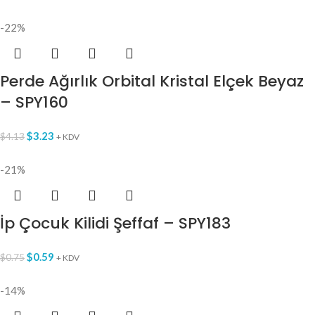
-22%
Perde Ağırlık Orbital Kristal Elçek Beyaz
– SPY160
$
3.23
$
4.13
+ KDV
-21%
İp Çocuk Kilidi Şeffaf – SPY183
$
0.59
$
0.75
+ KDV
-14%