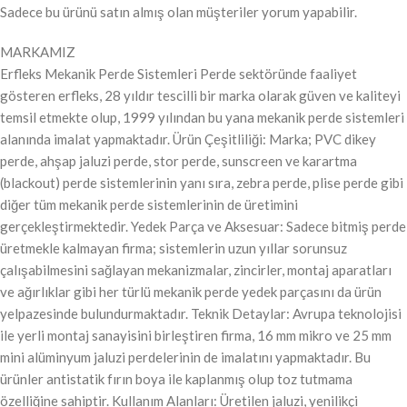
Sadece bu ürünü satın almış olan müşteriler yorum yapabilir.
MARKAMIZ
Erfleks Mekanik Perde Sistemleri Perde sektöründe faaliyet
gösteren erfleks, 28 yıldır tescilli bir marka olarak güven ve kaliteyi
temsil etmekte olup, 1999 yılından bu yana mekanik perde sistemleri
alanında imalat yapmaktadır. Ürün Çeşitliliği: Marka; PVC dikey
perde, ahşap jaluzi perde, stor perde, sunscreen ve karartma
(blackout) perde sistemlerinin yanı sıra, zebra perde, plise perde gibi
diğer tüm mekanik perde sistemlerinin de üretimini
gerçekleştirmektedir. Yedek Parça ve Aksesuar: Sadece bitmiş perde
üretmekle kalmayan firma; sistemlerin uzun yıllar sorunsuz
çalışabilmesini sağlayan mekanizmalar, zincirler, montaj aparatları
ve ağırlıklar gibi her türlü mekanik perde yedek parçasını da ürün
yelpazesinde bulundurmaktadır. Teknik Detaylar: Avrupa teknolojisi
ile yerli montaj sanayisini birleştiren firma, 16 mm mikro ve 25 mm
mini alüminyum jaluzi perdelerinin de imalatını yapmaktadır. Bu
ürünler antistatik fırın boya ile kaplanmış olup toz tutmama
özelliğine sahiptir. Kullanım Alanları: Üretilen jaluzi, yenilikçi