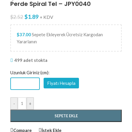
Perde Spiral Tel – JPY0040
$
1.89
$
2.52
+ KDV
$
37.00
Sepete Ekleyerek Ücretsiz Kargodan
Yararlanın
499 adet stokta
Uzunluk Giriniz (cm):
Fiyatı Hesapla
-
+
SEPETE EKLE
Compare
İstek Ekle