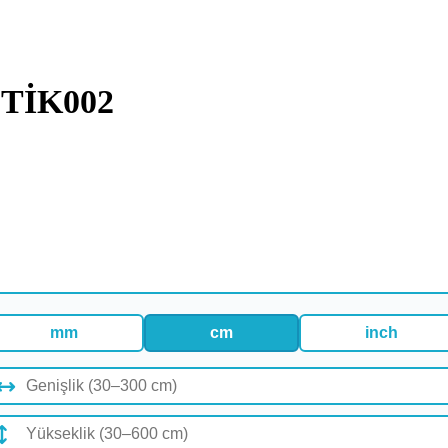
STİK002
mm
cm
inch