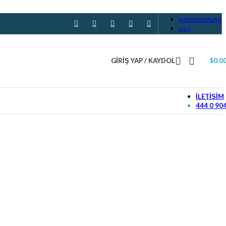
KAMPANYALAR
S.S.S
GIRIŞ YAP / KAYDOL
$
0.0
İLETIŞIM
444 0 90