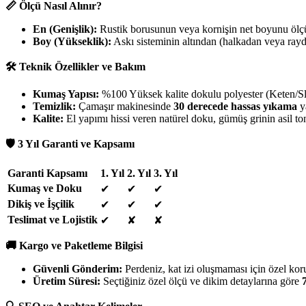
📏 Ölçü Nasıl Alınır?
En (Genişlik):
Rustik borusunun veya kornişin net boyunu ölçün
Boy (Yükseklik):
Askı sisteminin altından (halkadan veya rayda
🛠️ Teknik Özellikler ve Bakım
Kumaş Yapısı:
%100 Yüksek kalite dokulu polyester (Keten/Sl
Temizlik:
Çamaşır makinesinde
30 derecede hassas yıkama
ya
Kalite:
El yapımı hissi veren natürel doku, gümüş grinin asil to
🛡️ 3 Yıl Garanti ve Kapsamı
Garanti Kapsamı
1. Yıl
2. Yıl
3. Yıl
Kumaş ve Doku
✔
✔
✔
Dikiş ve İşçilik
✔
✔
✔
Teslimat ve Lojistik
✔
✘
✘
🚚 Kargo ve Paketleme Bilgisi
Güvenli Gönderim:
Perdeniz, kat izi oluşmaması için özel koruna
Üretim Süresi:
Seçtiğiniz özel ölçü ve dikim detaylarına göre