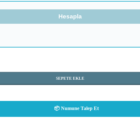
Hesapla
SEPETE EKLE
📦 Numune Talep Et