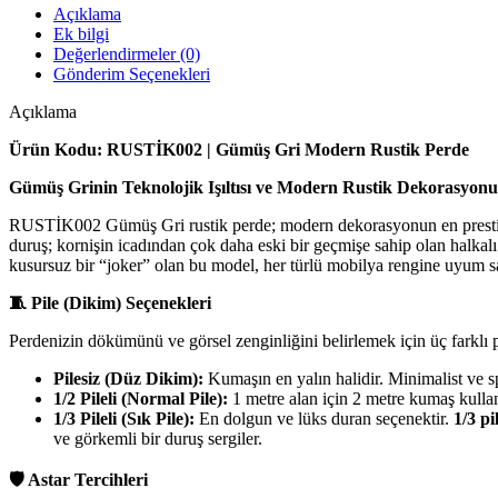
Açıklama
Ek bilgi
Değerlendirmeler (0)
Gönderim Seçenekleri
Açıklama
Ürün Kodu: RUSTİK002 | Gümüş Gri Modern Rustik Perde
Gümüş Grinin Teknolojik Işıltısı ve Modern Rustik Dekorasyon
RUSTİK002 Gümüş Gri rustik perde; modern dekorasyonun en prestijli m
duruş; kornişin icadından çok daha eski bir geçmişe sahip olan halkalı 
kusursuz bir “joker” olan bu model, her türlü mobilya rengine uyum s
🧵 Pile (Dikim) Seçenekleri
Perdenizin dökümünü ve görsel zenginliğini belirlemek için üç farklı 
Pilesiz (Düz Dikim):
Kumaşın en yalın halidir. Minimalist ve 
1/2 Pileli (Normal Pile):
1 metre alan için 2 metre kumaş kullan
1/3 Pileli (Sık Pile):
En dolgun ve lüks duran seçenektir.
1/3 pi
ve görkemli bir duruş sergiler.
🛡️ Astar Tercihleri