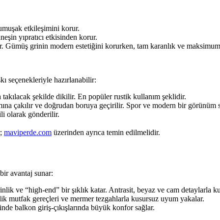
muşak etkileşimini korur.
şin yıpratıcı etkisinden korur.
. Gümüş grinin modern estetiğini korurken, tam karanlık ve maksimum m
kı seçenekleriyle hazırlanabilir:
akılacak şekilde dikilir. En popüler rustik kullanım şeklidir.
mına çakılır ve doğrudan boruya geçirilir. Spor ve modern bir görünüm s
i olarak gönderilir.
r;
maviperde.com
üzerinden ayrıca temin edilmelidir.
ir avantaj sunar:
lik ve “high-end” bir şıklık katar. Antrasit, beyaz ve cam detaylarla
lik mutfak gereçleri ve mermer tezgahlarla kusursuz uyum yakalar.
nde balkon giriş-çıkışlarında büyük konfor sağlar.