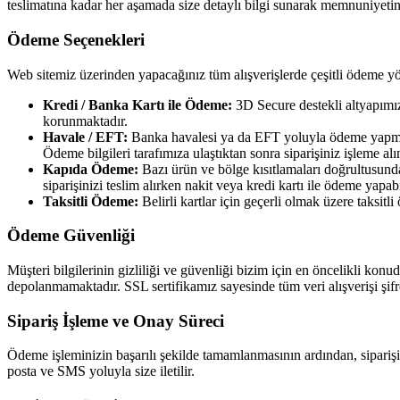
teslimatına kadar her aşamada size detaylı bilgi sunarak memnuniyeti
Ödeme Seçenekleri
Web sitemiz üzerinden yapacağınız tüm alışverişlerde çeşitli ödeme yö
Kredi / Banka Kartı ile Ödeme:
3D Secure destekli altyapımız 
korunmaktadır.
Havale / EFT:
Banka havalesi ya da EFT yoluyla ödeme yapmak i
Ödeme bilgileri tarafımıza ulaştıktan sonra siparişiniz işleme alı
Kapıda Ödeme:
Bazı ürün ve bölge kısıtlamaları doğrultusund
siparişinizi teslim alırken nakit veya kredi kartı ile ödeme yapabi
Taksitli Ödeme:
Belirli kartlar için geçerli olmak üzere taksit
Ödeme Güvenliği
Müşteri bilgilerinin gizliliği ve güvenliği bizim için en öncelikli kon
depolanmamaktadır. SSL sertifikamız sayesinde tüm veri alışverişi şif
Sipariş İşleme ve Onay Süreci
Ödeme işleminizin başarılı şekilde tamamlanmasının ardından, siparişin
posta ve SMS yoluyla size iletilir.