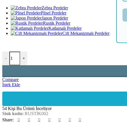
Zebra Perdeler
Plisel Perdeler
Japon Perdeler
Rustik Perdeler
Katlamalı Perdeler
Çift Mekanizmalı Perdeler
-
+
Compare
İstek Ekle
54
Kişi Bu Ürünü İnceliyor
Stok kodu:
RUSTİK002
Share: