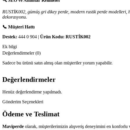
🔍 SEO ve Anahtar Kelimeler
RUSTİK002, gümüş gri dikey perde, modern rustik perde modelleri, halka
dekorasyonu.
📞 Müşteri Hattı
Destek:
444 0 904 |
Ürün Kodu:
RUSTİK002
Ek bilgi
Değerlendirmeler (0)
Sadece bu ürünü satın almış olan müşteriler yorum yapabilir.
Değerlendirmeler
Henüz değerlendirme yapılmadı.
Gönderim Seçenekleri
Ödeme ve Teslimat
Maviperde
olarak, müşterilerimizin alışveriş deneyimini en konforlu v