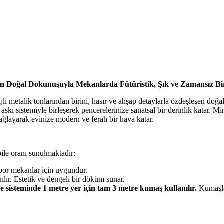
un Doğal Dokunuşuyla Mekanlarda Fütüristik, Şık ve Zamansız Bi
etalik tonlarından birini, hasır ve ahşap detaylarla özdeşleşen doğal 
askı sistemiyle birleşerek pencerelerinize sanatsal bir derinlik katar. M
ağlayarak evinize modern ve ferah bir hava katar.
pile oranı sunulmaktadır:
spor mekanlar için uygundur.
ılır. Estetik ve dengeli bir döküm sunar.
le sisteminde 1 metre yer için tam 3 metre kumaş kullanılır.
Kumaşlar