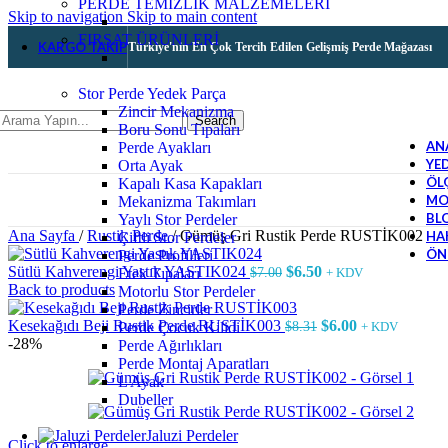
PERDE TEMİZLİK MALZEMELERİ
Skip to navigation
Skip to main content
FIRSAT ÜRÜNLERİ
KARGO TAKIP
Türkiye'nin En Çok Tercih Edilen Gelişmiş Perde Mağazası
Stor Perde Yedek Parça
Zincir Mekanizma
Search
Boru Sonu Tıpaları
AN
Perde Ayakları
YE
Orta Ayak
ÖL
Kapalı Kasa Kapakları
MO
Mekanizma Takımları
BL
Yaylı Stor Perdeler
Ana Sayfa
/
Rustik Perde
/
Gümüş Gri Rustik Perde RUSTİK002
HA
Çiftli Stor Perdeler
ÖN
Perde Profilleri
Sütlü Kahverengi Yastık YASTIK024
$
6.50
$
7.00
Etek Tıpaları
+ KDV
Back to products
Motorlu Stor Perdeler
Perde Zincirler
Kesekağıdı Beji Rustik Perde RUSTİK003
$
6.00
$
8.31
Perde Çocuk Kilidi
+ KDV
-28%
Perde Ağırlıkları
Perde Montaj Aparatları
L Ayak
Dubeller
Jaluzi Perdeler
Click to enlarge