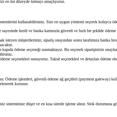
nizi en üst düzeyde tutmayı amaçlıyoruz.
ntemlerini kullanabilirsiniz. Size en uygun yöntemi seçerek kolayca öd
sayesinde kredi ve banka kartınızla güvenli ve hızlı bir şekilde ödeme ya
steyen müşterilerimiz, sipariş onayından sonra tarafımıza banka hesap 
nacaktır.
a kapıda ödeme seçeneği sunmaktayız. Bu seçenek siparişinizin onaylanm
lirsiniz.
li ödeme seçenekleri sunuyoruz. Taksit seçenekleri ve detayları ödeme ekr
udur. Ödeme işlemleri, güvenli ödeme ağ geçitleri (payment gateway) kulla
relenerek korunur.
iz sistemimize düşer ve en kısa sürede işleme alınır. Stok durumuna göre 