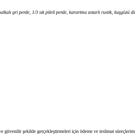
lı gri perde, 1/3 sık pileli perde, karartma astarlı rustik, kuşgözü dik
e güvenilir şekilde gerçekleştirmeleri için ödeme ve teslimat süreçlerimi