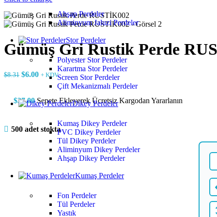
Ahşap Perdeler
Aliminyum Jaluzi Perdeler
Stor Perdeler
Gümüş Gri Rustik Perde RU
Polyester Stor Perdeler
Karartma Stor Perdeler
$
6.00
$
8.31
+ KDV
Screen Stor Perdeler
Çift Mekanizmalı Perdeler
$
37.00
Sepete Ekleyerek Ücretsiz Kargodan Yararlanın
Dikey Perdeler
Kumaş Dikey Perdeler
500 adet stokta
PVC Dikey Perdeler
Tül Dikey Perdeler
Aliminyum Dikey Perdeler
Ahşap Dikey Perdeler
Kumaş Perdeler
Fon Perdeler
Tül Perdeler
Yastık