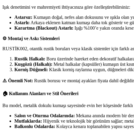
Işık denetimini ve mahremiyeti ihtiyacınıza göre özelleştirebilirsiniz:
Astarsız:
Kumaşın doğal, nefes alan dokusunu ve ışıkla olan yu
Astarlı:
Arkaya eklenen katman kumaşı daha tok gösterir ve güne
Karartma (Blackout) Astarlı:
Işığı %100’e yakın oranda keser
⚙️ Montaj ve Askı Sistemleri
RUSTİK002, otantik rustik boruları veya klasik sistemler için farklı as
Rustik Halkalı:
Boru üzerinde hareket eden dekoratif halkalara t
Kuşgözü (Halkalı):
Metal halkalar (kapsüller) kumaşın üst kıs
Korniş Düğmeli:
Klasik korniş raylarına uygun, düğmeleri dikil
⚠️ Önemli Not:
Rustik borusu ve montaj ayakları fiyata dahil değildi
🏠 Kullanım Alanları ve Stil Önerileri
Bu model, metalik dokulu kumaşı sayesinde evin her köşesinde farklı b
Salon ve Oturma Odalarında:
Mekana anında modern bir derin
Mutfaklarda:
Hijyenik ve teknolojik bir görünüm sağlar; meta
Balkonlu Odalarda:
Kolayca kenara toplanabilen yapısı sayesi