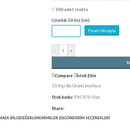
500 adet stokta
Uzunluk Giriniz (cm):
Fiyatı Hesapla
-
+
S
Compare
İstek Ekle
33
Kişi Bu Ürünü İnceliyor
Stok kodu:
PVC970-Slat
Share:
MA
EK BILGI
DEĞERLENDIRMELER (0)
GÖNDERIM SEÇENEKLERI