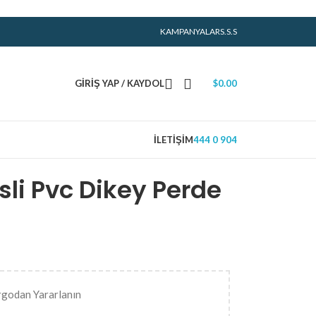
KAMPANYALAR
S.S.S
GIRIŞ YAP / KAYDOL
$
0.00
İLETIŞIM
444 0 904
sli Pvc Dikey Perde
rgodan Yararlanın