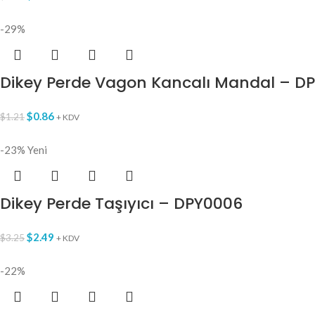
-29%
Dikey Perde Vagon Kancalı Mandal – D
$
0.86
$
1.21
+ KDV
-23%
Yeni
Dikey Perde Taşıyıcı – DPY0006
$
2.49
$
3.25
+ KDV
-22%