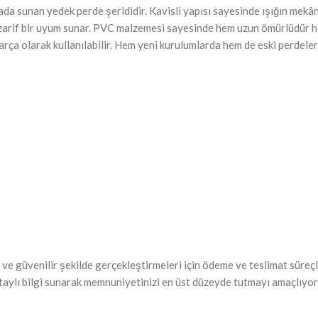
arada sunan yedek perde şerididir. Kavisli yapısı sayesinde ışığın mek
a zarif bir uyum sunar. PVC malzemesi sayesinde hem uzun ömürlüdür he
ça olarak kullanılabilir. Hem yeni kurulumlarda hem de eski perdeleri
ve güvenilir şekilde gerçekleştirmeleri için ödeme ve teslimat süreçle
taylı bilgi sunarak memnuniyetinizi en üst düzeyde tutmayı amaçlıyor