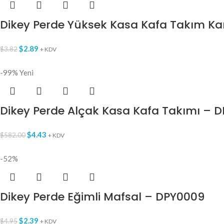
Dikey Perde Yüksek Kasa Kafa Takım Kar
$
2.89
$
3.82
+ KDV
-99%
Yeni
Dikey Perde Alçak Kasa Kafa Takımı – 
$
4.43
$
582.00
+ KDV
-52%
Dikey Perde Eğimli Mafsal – DPY0009
$
2.39
$
4.95
+ KDV