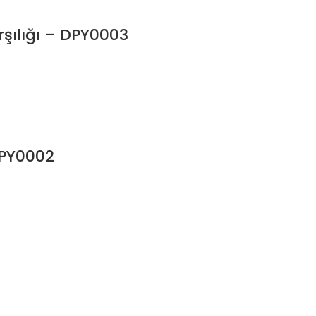
şılığı – DPY0003
DPY0002