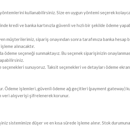
öntemlerini kullanabilirsiniz. Size en uygun yöntemi seçerek kolayca
de kredi ve banka kartınızla güvenli ve hızlı bir şekilde ödeme yapabil
 müşterilerimiz, sipariş onayından sonra tarafımıza banka hesap bil
 işleme alınacaktır.
da ödeme seçeneği sunmaktayız. Bu seçenek siparişinizin onaylanmasın
apabilirsiniz.
eme seçenekleri sunuyoruz. Taksit seçenekleri ve detayları ödeme ekranı
udur. Ödeme işlemleri, güvenli ödeme ağ geçitleri (payment gateway) kul
veri alışverişi şifrelenerek korunur.
iniz sistemimize düşer ve en kısa sürede işleme alınır. Stok durumuna