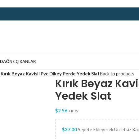
ZDA
ÖNE ÇIKANLAR
/
Kırık Beyaz Kavisli Pvc Dikey Perde Yedek Slat
Back to products
Kırık Beyaz Kavi
Yedek Slat
$
2.56
+ KDV
$
37.00
Sepete Ekleyerek Ücretsiz Ka