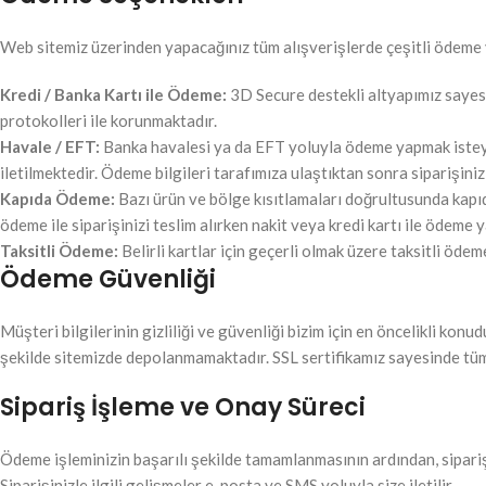
Web sitemiz üzerinden yapacağınız tüm alışverişlerde çeşitli ödeme y
Kredi / Banka Kartı ile Ödeme:
3D Secure destekli altyapımız sayesin
protokolleri ile korunmaktadır.
Havale / EFT:
Banka havalesi ya da EFT yoluyla ödeme yapmak isteyen
iletilmektedir. Ödeme bilgileri tarafımıza ulaştıktan sonra siparişiniz
Kapıda Ödeme:
Bazı ürün ve bölge kısıtlamaları doğrultusunda kapı
ödeme ile siparişinizi teslim alırken nakit veya kredi kartı ile ödeme y
Taksitli Ödeme:
Belirli kartlar için geçerli olmak üzere taksitli öd
Ödeme Güvenliği
Müşteri bilgilerinin gizliliği ve güvenliği bizim için en öncelikli kon
şekilde sitemizde depolanmamaktadır. SSL sertifikamız sayesinde tüm 
Sipariş İşleme ve Onay Süreci
Ödeme işleminizin başarılı şekilde tamamlanmasının ardından, sipariş
Siparişinizle ilgili gelişmeler e-posta ve SMS yoluyla size iletilir.