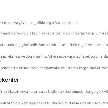
 en hızlı ve güvenilir şekilde organize etmektedir.
rmaları aracılığıyla kapınıza kadar teslim edilir. Kargo takip numarası 
 arasında değişmektedir. Ancak stok durumu, ürün çeşidi ve adresinize 
sinizi eksiksiz ve doğru giriniz. Adresinizde yaşanabilecek sorunlarda
.
eçenekleri sunulmaktadır. Kampanyalar ve ücretsiz kargo limitleri web 
ekenler
ir yırtık, ezik veya hasar varsa teslimatı kabul etmeden kargo görevli
ontrol ediniz. Yanlış ya da eksik ürün teslimi durumunda en kısa süred