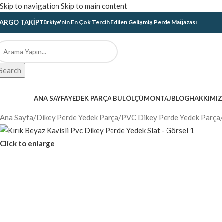
Skip to navigation
Skip to main content
ARGO TAKIP
Türkiye'nin En Çok Tercih Edilen Gelişmiş Perde Mağazası
Search
ategoriler
ANA SAYFA
YEDEK PARÇA BUL
ÖLÇÜ
MONTAJ
BLOG
HAKKIMI
Ana Sayfa
/
Dikey Perde Yedek Parça
/
PVC Dikey Perde Yedek Parça
Click to enlarge