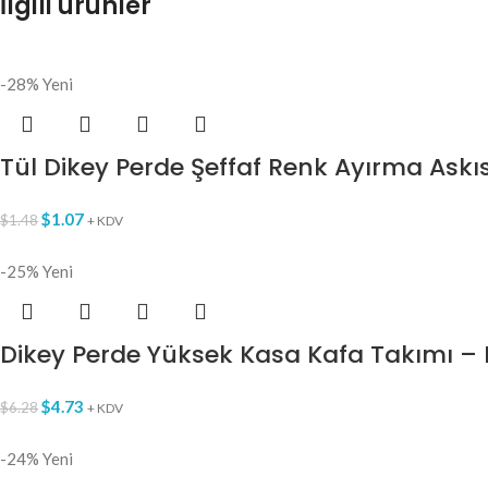
İlgili ürünler
-28%
Yeni
Tül Dikey Perde Şeffaf Renk Ayırma Askı
$
1.07
$
1.48
+ KDV
-25%
Yeni
Dikey Perde Yüksek Kasa Kafa Takımı –
$
4.73
$
6.28
+ KDV
-24%
Yeni