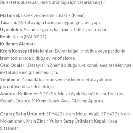
Bu estetik aksesuar, renk bütünlüğü için tasarlanmıştır:
Materyal:
Esnek ve dayanıklı plastik (Krem).
Tasarım:
Metal ayağın formuna uygun geçmeli yapı.
Uyumluluk:
Standart geniş kasa metal kilitli portraylar.
Renk:
Krem (RAL 9001).
Kullanım Alanları
Krem Konseptli Mekanlar:
Duvar kağıdı, mobilya veya perdenin
krem tonlarında olduğu ev ve ofislerde.
Otel Odaları:
Detayların önemli olduğu lüks konaklama tesislerinde
metal aksamın gizlenmesi için.
Yenileme:
Zamanla kararan veya kirlenen metal ayakların
görüntüsünü tazelemek için.
Anahtar Kelimeler:
SPY535, Metal Ayak Kapağı Krem, Portray
Kapağı, Dekoratif Krem Kapak, Ayak Gizleme Aparatı.
Çapraz Satış Ürünleri:
SPY423 (Krem Metal Ayak), SPY477 (Krem
Mekanizma), Krem Zincir
Yukarı Satış Ürünleri:
Kapalı Kasa
Sistemleri