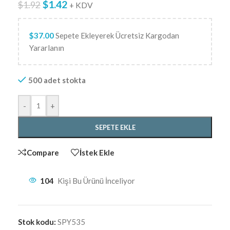
$
1.42
$
1.92
+ KDV
$
37.00
Sepete Ekleyerek Ücretsiz Kargodan
Yararlanın
500 adet stokta
-
+
SEPETE EKLE
Compare
İstek Ekle
104
Kişi Bu Ürünü İnceliyor
Stok kodu:
SPY535