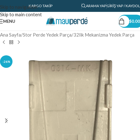
KARGO TAKIP
ARAMA YAP
GIRIŞ YAP / KAYDOL
Skip to navigation
Skip to main content
MENU
$
0.00
Ana Sayfa
/
Stor Perde Yedek Parça
/
32lik Mekanizma Yedek Parça
-26%