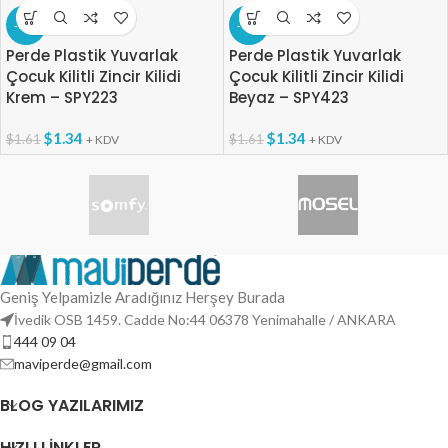
-17%
-17%
Perde Plastik Yuvarlak
Perde Plastik Yuvarlak
Çocuk Kilitli Zincir Kilidi
Çocuk Kilitli Zincir Kilidi
Krem – SPY223
Beyaz – SPY423
$
1.34
$
1.34
$
1.61
$
1.61
+ KDV
+ KDV
Geniş Yelpamizle Aradığınız Herşey Burada
İvedik OSB 1459. Cadde No:44 06378 Yenimahalle / ANKARA
444 09 04
maviperde@gmail.com
BLOG YAZILARIMIZ
HIZLI LINKLER