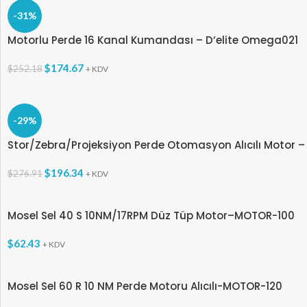
-31%
Motorlu Perde 16 Kanal Kumandası – D’elite Omega021
$
174.67
$
252.18
+ KDV
-29%
Stor/Zebra/Projeksiyon Perde Otomasyon Alıcılı Motor 
$
196.34
$
276.91
+ KDV
Mosel Sel 40 S 10NM/17RPM Düz Tüp Motor–MOTOR-100
$
62.43
+ KDV
Mosel Sel 60 R 10 NM Perde Motoru Alıcılı-MOTOR-120