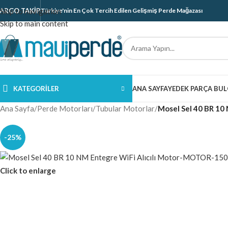
ARGO TAKIP
Skip to navigation
Türkiye'nin En Çok Tercih Edilen Gelişmiş Perde Mağazası
Skip to main content
KATEGORILER
ANA SAYFA
YEDEK PARÇA BUL
Ana Sayfa
/
Perde Motorları
/
Tubular Motorlar
/
Mosel Sel 40 BR 10
-25%
Click to enlarge