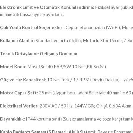
Elektronik Limit ve Otomatik Konumlandırma:
Fiziksel ayar çubuk
milimetrik hassasiyetle ayarlanır.
Çok Yönlü Kontrol Seçenekleri:
Cep telefonunuzdan (Wi-Fi), Mosel
Kullanım Alanları
Standart ve orta ölçülü; Motorlu Stor Perde, Zeb
Teknik Detaylar ve Gelişmiş Donanım
Model Kodu:
Mosel Sel 40 EAB/SW 10 Nm (BR Serisi)
Güç ve Hız Kapasitesi:
10 Nm Tork / 17 RPM (Devir/Dakika) –
Hızl
Motor Çapı / Şaft:
35 mm (Uygun boru adaptörleriyle 40 mm ile 60 m
Elektriksel Veriler:
230V AC / 50 Hz, 144W Güç Girişi, 0.63A Akım
Dayanıklılık:
IP44 koruma sınıfı (Su sıçramalarına ve toza karşı tam 
Kablo Bağlantı Şeması (5 Damarlı Akıllı Sistem):
Beyaz = Programlam