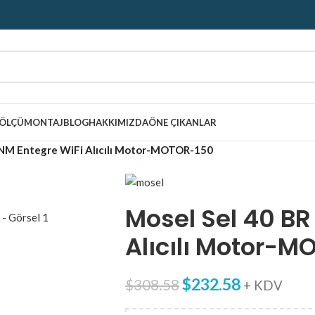
ÖLÇÜ
MONTAJ
BLOG
HAKKIMIZDA
ÖNE ÇIKANLAR
 NM Entegre WiFi Alıcılı Motor-MOTOR-150
Mosel Sel 40 BR
Alıcılı Motor-
$
232.58
$
308.58
+ KDV