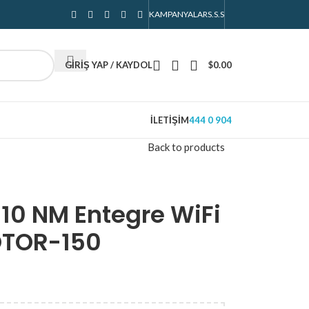
KAMPANYALAR
S.S.S
GIRIŞ YAP / KAYDOL
$
0.00
İLETIŞIM
444 0 904
Back to products
 10 NM Entegre WiFi
MOTOR-150