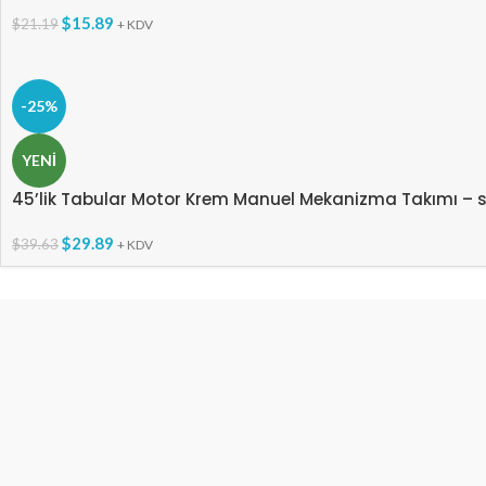
$
15.89
$
21.19
+ KDV
-25%
YENI
45’lik Tabular Motor Krem Manuel Mekanizma Takımı – 
$
29.89
$
39.63
+ KDV