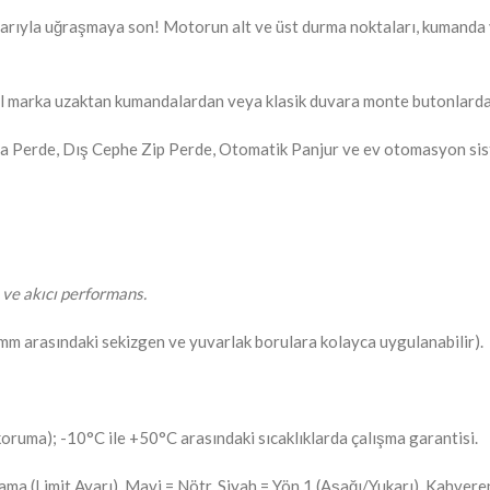
larıyla uğraşmaya son! Motorun alt ve üst durma noktaları, kumanda 
 marka uzaktan kumandalardan veya klasik duvara monte butonlardan 
ra Perde, Dış Cephe Zip Perde, Otomatik Panjur ve ev otomasyon sis
ı ve akıcı performans.
m arasındaki sekizgen ve yuvarlak borulara kolayca uygulanabilir).
koruma); -10°C ile +50°C arasındaki sıcaklıklarda çalışma garantisi.
a (Limit Ayarı), Mavi = Nötr, Siyah = Yön 1 (Aşağı/Yukarı), Kahvereng