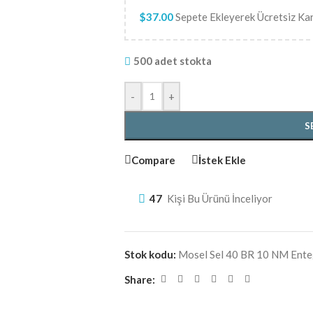
$
37.00
Sepete Ekleyerek Ücretsiz Ka
500 adet stokta
-
+
S
Compare
İstek Ekle
47
Kişi Bu Ürünü İnceliyor
Stok kodu:
Mosel Sel 40 BR 10 NM Ent
Share: