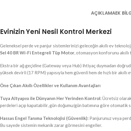
AÇIKLAMA
EK BILG
Evinizin Yeni Nesil Kontrol Merkezi
Geleneksel perde ve panjur sistemlerinizi geleceğin akıllı ev teknolo
Sel 40 BR Wi-Fi Entegreli Tüp Motor
, otomasyon konforunu akıllı 
Ekstra bir ağ geçidine (Gateway veya Hub) ihtiyaç duymadan doğrudan 
yüksek devirli (17 RPM) yapısıyla hem güvenli hem de hızlı bir akıllı 
Öne Çıkan Akıllı Özellikler ve Kullanım Avantajları
Tuya Altyapısı ile Dünyanın Her Yerinden Kontrol:
Ücretsiz olarak
perdeleri açıp kapatabilir, gün doğumu/gün batımına göre otomatik se
Hassas Engel Tanıma Teknolojisi (Güvenlik):
Panjurunuz veya perden
Bu sayede sistemin mekanik zarar görmesini engeller.