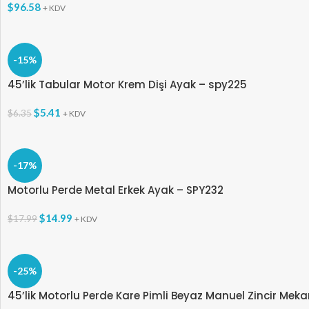
$
96.58
+ KDV
-15%
45’lik Tabular Motor Krem Dişi Ayak – spy225
$
5.41
$
6.35
+ KDV
-17%
Motorlu Perde Metal Erkek Ayak – SPY232
$
14.99
$
17.99
+ KDV
-25%
45’lik Motorlu Perde Kare Pimli Beyaz Manuel Zincir Me