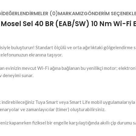
I
DEĞERLENDIRMELER (0)
MARKAMIZ
GÖNDERIM SEÇENEKLE
Mosel Sel 40 BR (EAB/SW) 10 Nm Wi-Fi En
jisiyle buluşturun! Standart ölçülü ve orta ağırlıktaki gölgelendirme 
telefonunuzun ekranına taşıyor.
evinizin mevcut Wi-Fi ağına bağlanan bu yenilikçi motor; elektronik 
ev deneyimi sunar.
 indirebileceğiniz Tuya Smart veya Smart Life mobil uygulamalarıyla t
naryolar ve zamanlayıcılar (timer) oluşturabilirsiniz.
iz kapanırken fiziksel bir engelle karşılaştığında akıllı çip durumu s