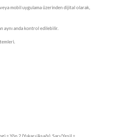
veya mobil uygulama üzerinden dijital olarak,
aynı anda kontrol edilebilir.
temleri.
i = Yön 2 (Yukarı/Aşağı), Sarı/Yeşil =