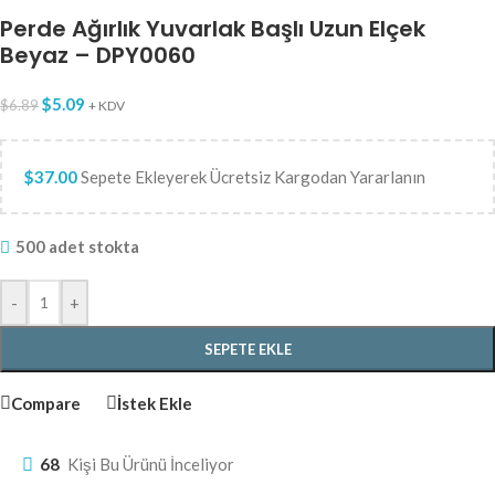
Perde Ağırlık Yuvarlak Başlı Uzun Elçek
Beyaz – DPY0060
$
5.09
$
6.89
+ KDV
$
37.00
Sepete Ekleyerek Ücretsiz Kargodan Yararlanın
500 adet stokta
-
+
SEPETE EKLE
Compare
İstek Ekle
68
Kişi Bu Ürünü İnceliyor