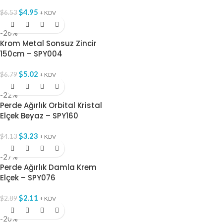
$
4.95
$
6.53
+ KDV
-26%
Krom Metal Sonsuz Zincir
150cm – SPY004
$
5.02
$
6.79
+ KDV
-22%
Perde Ağırlık Orbital Kristal
Elçek Beyaz – SPY160
$
3.23
$
4.13
+ KDV
-27%
Perde Ağırlık Damla Krem
Elçek – SPY076
$
2.11
$
2.89
+ KDV
-20%