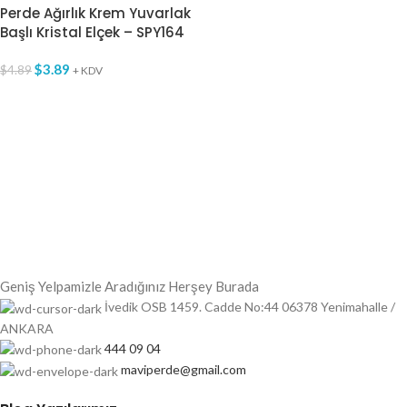
Perde Ağırlık Krem Yuvarlak
Başlı Kristal Elçek – SPY164
$
3.89
$
4.89
+ KDV
Geniş Yelpamizle Aradığınız Herşey Burada
İvedik OSB 1459. Cadde No:44 06378 Yenimahalle /
ANKARA
444 09 04
maviperde@gmail.com