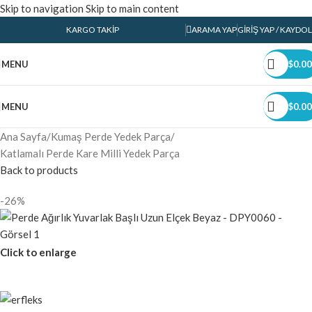
Skip to navigation
Skip to main content
KARGO TAKIP
ARAMA YAP
GIRIŞ YAP / KAYDOL
MENU
$
0.00
MENU
$
0.00
Ana Sayfa
/
Kumaş Perde Yedek Parça
/
Katlamalı Perde Kare Milli Yedek Parça
Back to products
-26%
Click to enlarge