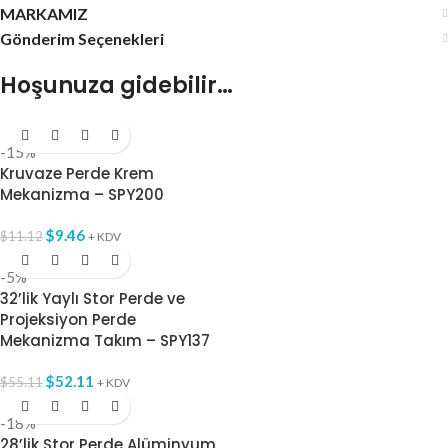
MARKAMIZ
Gönderim Seçenekleri
Hoşunuza gidebilir…
-15%
Kruvaze Perde Krem
Mekanizma – SPY200
$
9.46
$
11.12
+ KDV
-5%
32’lik Yaylı Stor Perde ve
Projeksiyon Perde
Mekanizma Takım – SPY137
$
52.11
$
55.11
+ KDV
-18%
28’lik Stor Perde Alüminyum