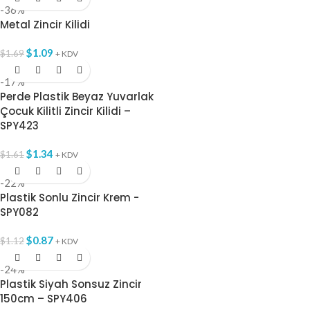
-36%
Metal Zincir Kilidi
$
1.09
$
1.69
+ KDV
-17%
Perde Plastik Beyaz Yuvarlak
Çocuk Kilitli Zincir Kilidi –
SPY423
$
1.34
$
1.61
+ KDV
-22%
Plastik Sonlu Zincir Krem -
SPY082
$
0.87
$
1.12
+ KDV
-24%
Plastik Siyah Sonsuz Zincir
150cm – SPY406