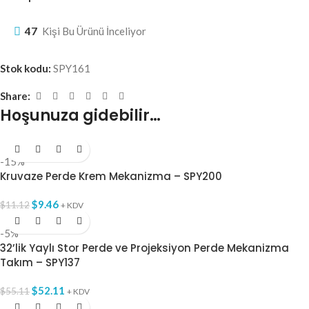
47
Kişi Bu Ürünü İnceliyor
Stok kodu:
SPY161
Share:
Hoşunuza gidebilir…
-15%
Kruvaze Perde Krem Mekanizma – SPY200
$
9.46
$
11.12
+ KDV
-5%
32’lik Yaylı Stor Perde ve Projeksiyon Perde Mekanizma
Takım – SPY137
$
52.11
$
55.11
+ KDV