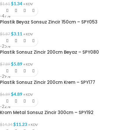
$
1.34
$
1.61
+ KDV
-47%
Plastik Beyaz Sonsuz Zincir 150cm – SPY053
$
3.11
$
5.87
+ KDV
-25%
Plastik Sonsuz Zincir 200cm Beyaz – SPY080
$
5.89
$
7.89
+ KDV
-29%
Plastik Sonsuz Zincir 200cm Krem – SPY177
$
4.89
$
6.89
+ KDV
-22%
Krom Metal Sonsuz Zincir 300cm – SPY192
$
11.23
$
14.34
+ KDV