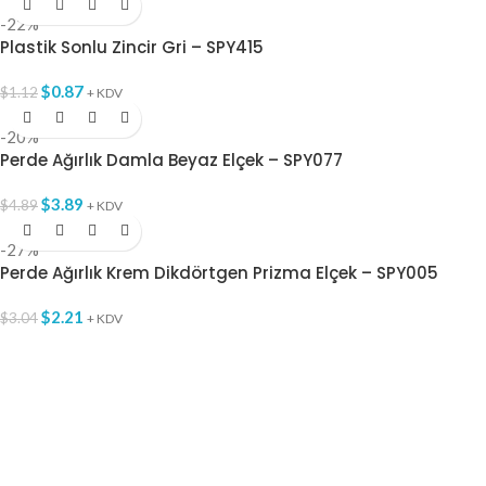
-22%
Plastik Sonlu Zincir Gri – SPY415
$
0.87
$
1.12
+ KDV
-20%
Perde Ağırlık Damla Beyaz Elçek – SPY077
$
3.89
$
4.89
+ KDV
-27%
Perde Ağırlık Krem Dikdörtgen Prizma Elçek – SPY005
$
2.21
$
3.04
+ KDV