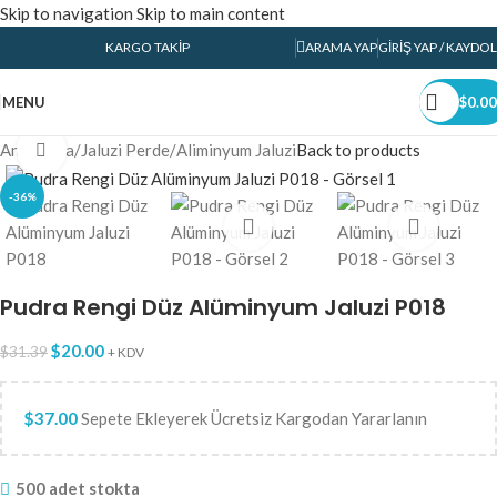
Skip to navigation
Skip to main content
KARGO TAKIP
ARAMA YAP
GIRIŞ YAP / KAYDOL
MENU
$
0.00
Ana Sayfa
/
Jaluzi Perde
/
Aliminyum Jaluzi
Back to products
Click to enlarge
-36%
Pudra Rengi Düz Alüminyum Jaluzi P018
$
20.00
$
31.39
+ KDV
$
37.00
Sepete Ekleyerek Ücretsiz Kargodan Yararlanın
500 adet stokta