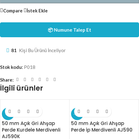
Compare
İstek Ekle
📦 Numune Talep Et
81
Kişi Bu Ürünü İnceliyor
Stok kodu:
P018
Share:
İlgili ürünler
-9%
-17%
50 mm Açık Gri Ahşap
50 mm Açık Gri Ahşap
Perde Kurdele Merdivenli
Perde İp Merdivenli AJ590
AJ590K