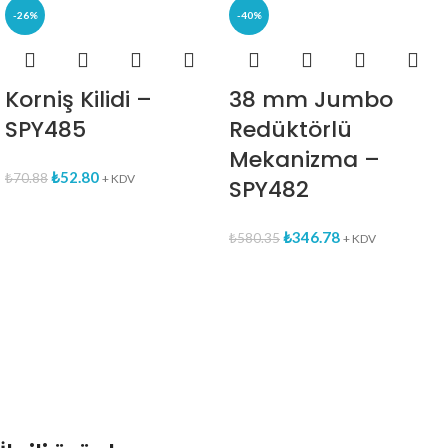
-26%
-40%
Korniş Kilidi –
38 mm Jumbo
SPY485
Redüktörlü
Mekanizma –
₺
52.80
₺
70.88
+ KDV
SPY482
₺
346.78
₺
580.35
+ KDV