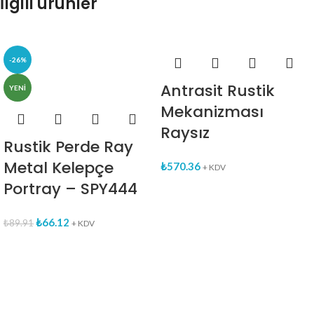
İlgili ürünler
-26%
Antrasit Rustik
YENI
Mekanizması
Raysız
Rustik Perde Ray
Metal Kelepçe
₺
570.36
+ KDV
Portray – SPY444
₺
66.12
₺
89.91
+ KDV