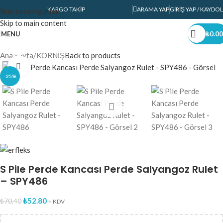
KARGO TAKIP
ARAMA YAP
GIRIŞ YAP / KAYDOL
Skip to navigation
Skip to main content
MENU
₺
0.00
360 product view
Ana Sayfa
/
KORNİŞ
Back to products
Click to enlarge
-25%
S Pile Perde Kancası Perde Salyangoz Rulet
– SPY486
₺
52.80
₺
70.40
+ KDV