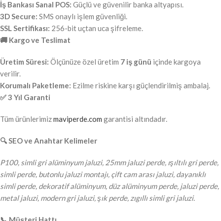
İş Bankası Sanal POS:
Güçlü ve güvenilir banka altyapısı.
3D Secure:
SMS onaylı işlem güvenliği.
SSL Sertifikası:
256-bit uçtan uca şifreleme.
🚚 Kargo ve Teslimat
Üretim Süresi:
Ölçünüze özel üretim
7 iş günü
içinde kargoya
verilir.
Korumalı Paketleme:
Ezilme riskine karşı güçlendirilmiş ambalaj.
✅ 3 Yıl Garanti
Tüm ürünlerimiz
maviperde.com
garantisi altındadır.
🔍 SEO ve Anahtar Kelimeler
P100, simli gri alüminyum jaluzi, 25mm jaluzi perde, ışıltılı gri perde,
simli perde, butonlu jaluzi montajı, çift cam arası jaluzi, dayanıklı
simli perde, dekoratif alüminyum, düz alüminyum perde, jaluzi perde,
metal jaluzi, modern gri jaluzi, şık perde, zıgıllı simli gri jaluzi.
📞 Müşteri Hattı