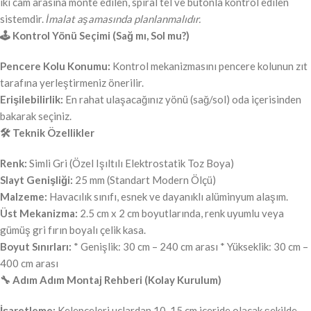
iki cam arasına monte edilen, spiral tel ve butonla kontrol edilen
sistemdir.
İmalat aşamasında planlanmalıdır.
🕹️ Kontrol Yönü Seçimi (Sağ mı, Sol mu?)
Pencere Kolu Konumu:
Kontrol mekanizmasını pencere kolunun zıt
tarafına yerleştirmeniz önerilir.
Erişilebilirlik:
En rahat ulaşacağınız yönü (sağ/sol) oda içerisinden
bakarak seçiniz.
🛠️ Teknik Özellikler
Renk:
Simli Gri (Özel Işıltılı Elektrostatik Toz Boya)
Slayt Genişliği:
25 mm (Standart Modern Ölçü)
Malzeme:
Havacılık sınıfı, esnek ve dayanıklı alüminyum alaşım.
Üst Mekanizma:
2.5 cm x 2 cm boyutlarında, renk uyumlu veya
gümüş gri fırın boyalı çelik kasa.
Boyut Sınırları:
* Genişlik: 30 cm – 240 cm arası * Yükseklik: 30 cm –
400 cm arası
🔧 Adım Adım Montaj Rehberi (Kolay Kurulum)
İşaretleme:
Kelepçeleri uçlardan 10-15 cm içeride olacak şekilde