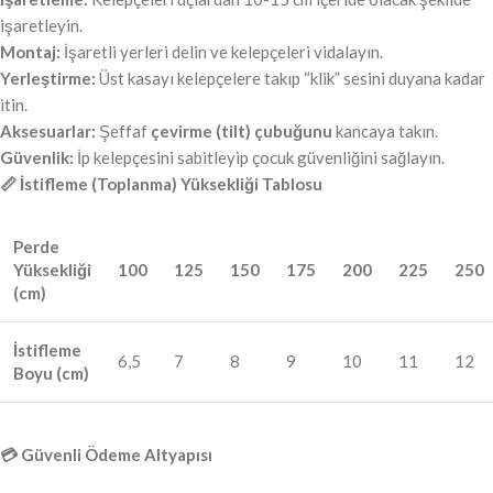
işaretleyin.
Montaj:
İşaretli yerleri delin ve kelepçeleri vidalayın.
Yerleştirme:
Üst kasayı kelepçelere takıp “klik” sesini duyana kadar
itin.
Aksesuarlar:
Şeffaf
çevirme (tilt) çubuğunu
kancaya takın.
Güvenlik:
İp kelepçesini sabitleyip çocuk güvenliğini sağlayın.
📏 İstifleme (Toplanma) Yüksekliği Tablosu
Perde
Yüksekliği
100
125
150
175
200
225
250
(cm)
İstifleme
6,5
7
8
9
10
11
12
Boyu (cm)
💳 Güvenli Ödeme Altyapısı