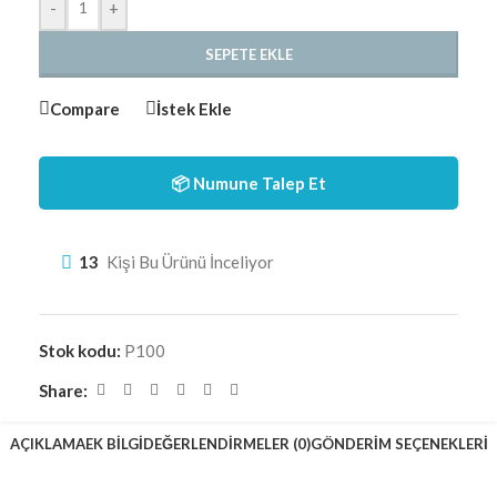
-
+
SEPETE EKLE
Compare
İstek Ekle
📦 Numune Talep Et
13
Kişi Bu Ürünü İnceliyor
Stok kodu:
P100
Share:
AÇIKLAMA
EK BILGI
DEĞERLENDIRMELER (0)
GÖNDERIM SEÇENEKLERI