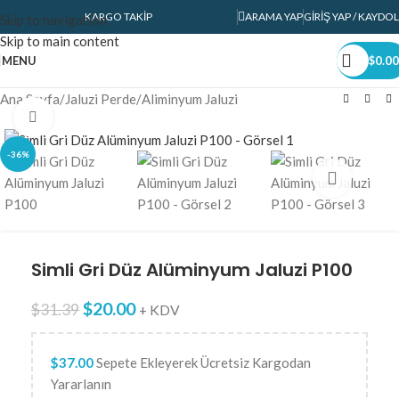
KARGO TAKIP
ARAMA YAP
GIRIŞ YAP / KAYDOL
Skip to navigation
Skip to main content
MENU
$
0.00
Ana Sayfa
/
Jaluzi Perde
/
Aliminyum Jaluzi
Click to enlarge
-36%
Simli Gri Düz Alüminyum Jaluzi P100
$
20.00
$
31.39
+ KDV
$
37.00
Sepete Ekleyerek Ücretsiz Kargodan
Yararlanın