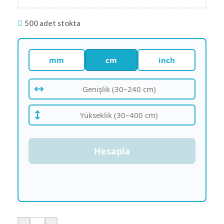
500 adet stokta
mm
cm
inch
Hesapla