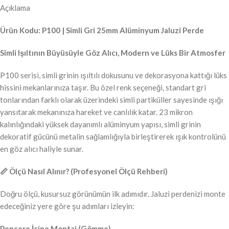
Açıklama
Ürün Kodu: P100 | Simli Gri 25mm Alüminyum Jaluzi Perde
Simli Işıltının Büyüsüyle Göz Alıcı, Modern ve Lüks Bir Atmosfer
P100 serisi, simli grinin ışıltılı dokusunu ve dekorasyona kattığı lüks
hissini mekanlarınıza taşır. Bu özel renk seçeneği, standart gri
tonlarından farklı olarak üzerindeki simli partiküller sayesinde ışığı
yansıtarak mekanınıza hareket ve canlılık katar. 23 mikron
kalınlığındaki yüksek dayanımlı alüminyum yapısı, simli grinin
dekoratif gücünü metalin sağlamlığıyla birleştirerek ışık kontrolünü
en göz alıcı haliyle sunar.
📏 Ölçü Nasıl Alınır? (Profesyonel Ölçü Rehberi)
Doğru ölçü, kusursuz görünümün ilk adımıdır. Jaluzi perdenizi monte
edeceğiniz yere göre şu adımları izleyin:
Pencere İçine Montaj (Gömme)