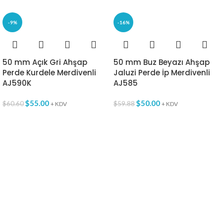
-9%
-16%
50 mm Açık Gri Ahşap
50 mm Buz Beyazı Ahşap
Perde Kurdele Merdivenli
Jaluzi Perde İp Merdivenli
AJ590K
AJ585
$
55.00
$
50.00
$
60.60
$
59.88
+ KDV
+ KDV