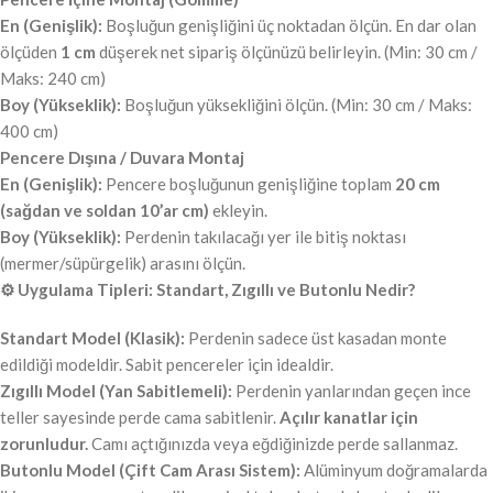
En (Genişlik):
Boşluğun genişliğini üç noktadan ölçün. En dar olan
ölçüden
1 cm
düşerek net sipariş ölçünüzü belirleyin. (Min: 30 cm /
Maks: 240 cm)
Boy (Yükseklik):
Boşluğun yüksekliğini ölçün. (Min: 30 cm / Maks:
400 cm)
Pencere Dışına / Duvara Montaj
En (Genişlik):
Pencere boşluğunun genişliğine toplam
20 cm
(sağdan ve soldan 10’ar cm)
ekleyin.
Boy (Yükseklik):
Perdenin takılacağı yer ile bitiş noktası
(mermer/süpürgelik) arasını ölçün.
⚙️ Uygulama Tipleri: Standart, Zıgıllı ve Butonlu Nedir?
Standart Model (Klasik):
Perdenin sadece üst kasadan monte
edildiği modeldir. Sabit pencereler için idealdir.
Zıgıllı Model (Yan Sabitlemeli):
Perdenin yanlarından geçen ince
teller sayesinde perde cama sabitlenir.
Açılır kanatlar için
zorunludur.
Camı açtığınızda veya eğdiğinizde perde sallanmaz.
Butonlu Model (Çift Cam Arası Sistem):
Alüminyum doğramalarda