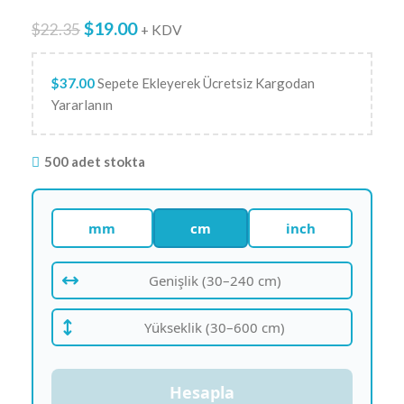
$
19.00
$
22.35
+ KDV
$
37.00
Sepete Ekleyerek Ücretsiz Kargodan
Yararlanın
500 adet stokta
mm
cm
inch
Hesapla