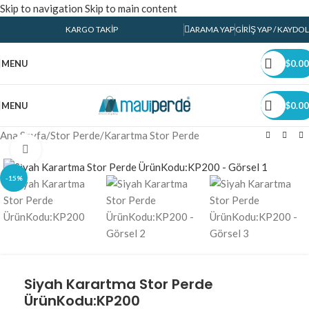
Skip to navigation
Skip to main content
KARGO TAKIP
ARAMA YAP
GIRIŞ YAP / KAYDOL
MENU
$
0.00
MENU
$
0.00
Ana Sayfa
/
Stor Perde
/
Karartma Stor Perde
Click to enlarge
-15%
Siyah Karartma Stor Perde
ÜrünKodu:KP200