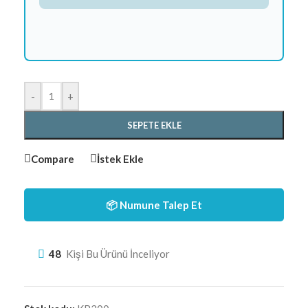
-
+
SEPETE EKLE
Compare
İstek Ekle
📦 Numune Talep Et
48
Kişi Bu Ürünü İnceliyor