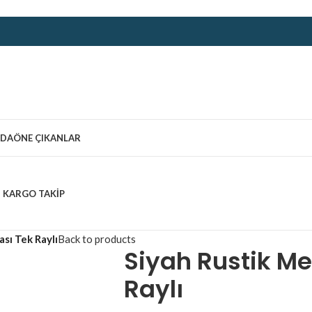
ZDA
ÖNE ÇIKANLAR
KARGO TAKIP
sı Tek Raylı
Back to products
Siyah Rustik M
Raylı