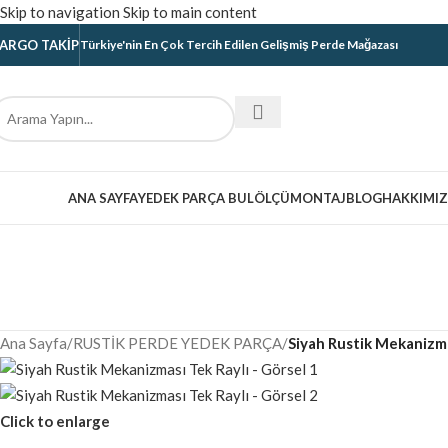
Skip to navigation
Skip to main content
ARGO TAKIP
Türkiye'nin En Çok Tercih Edilen Gelişmiş Perde Mağazası
ategoriler
ANA SAYFA
YEDEK PARÇA BUL
ÖLÇÜ
MONTAJ
BLOG
HAKKIMI
Ana Sayfa
/
RUSTİK PERDE YEDEK PARÇA
/
Siyah Rustik Mekanizma
Click to enlarge