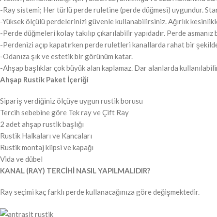
-Ray sistemi; Her türlü perde ruletine (perde düğmesi) uygundur. Stan
-Yüksek ölçülü perdelerinizi güvenle kullanabilirsiniz. Ağırlık kesinli
-Perde düğmeleri kolay takılıp çıkarılabilir yapıdadır. Perde asmanız b
-Perdenizi açıp kapatırken perde ruletleri kanallarda rahat bir şekild
-Odanıza şık ve estetik bir görünüm katar.
-Ahşap başlıklar çok büyük alan kaplamaz. Dar alanlarda kullanılabilir
Ahşap Rustik Paket İçeriği
Sipariş verdiğiniz ölçüye uygun rustik borusu
Tercih sebebine göre Tek ray ve Çift Ray
2 adet ahşap rustik başlığı
Rustik Halkaları ve Kancaları
Rustik montaj klipsi ve kapağı
Vida ve dübel
KANAL (RAY) TERCİHİ NASIL YAPILMALIDIR?
Ray seçimi kaç farklı perde kullanacağınıza göre değişmektedir.