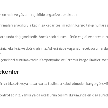
 en hızlı ve güvenilir şekilde organize etmektedir.
rmaları aracılığıyla kapınıza kadar teslim edilir. Kargo takip numarası 
 arasında değişmektedir. Ancak stok durumu, ürün çeşidi ve adresinize 
sinizi eksiksiz ve doğru giriniz. Adresinizde yaşanabilecek sorunlarda
.
eçenekleri sunulmaktadır. Kampanyalar ve ücretsiz kargo limitleri web 
ekenler
ir yırtık, ezik veya hasar varsa teslimatı kabul etmeden kargo görevli
ontrol ediniz. Yanlış ya da eksik ürün teslimi durumunda en kısa süred