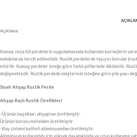
AÇIKLA
Açıklama
Kumaş veya tül perdelerin uygulamasında kullanılan kornejlerin yerin
mekânlarda tercih edilmelidir. Rustik perdelerde taşıyıcı borular (r
ettirilir. Kumaş perdeler isteğe göre farklı pililerlede dikilebilir. 
değişmektedir. Rustik perdede müşterinin isteğine göre pile payı deği
Siyah Ahşap Rustik Perde
Ahşap Raylı Rustik Özellikleri
-Ürünün başlıkları ahşaptan üretilmiştir.
Ürünün borusu metalden üretilmiştir.
-Ray sistemi kaliteli alüminyumdan üretilmiştir.
Alüminyum kullanıldığı için yüksek dayanıklılığa ve uzun kullanıma sah