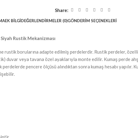
Share:
MA
EK BILGI
DEĞERLENDIRMELER (0)
GÖNDERIM SEÇENEKLERI
Siyah Rustik Mekanizması
e rustik borularına adapte edilmiş perdelerdir. Rustik perdeler, özel
ustik) duvar veya tavana özel ayaklarıyla monte edilir. Kumaş perde a
Rustik perdelerde pencere ölçüsü alındıktan sonra kumaş hesabı yapılır
şebilir.
iptir.