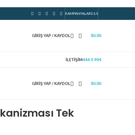
KAMPANYALAR
S.S.S
GIRIŞ YAP / KAYDOL
$
0.00
İLETIŞIM
444 0 904
GIRIŞ YAP / KAYDOL
$
0.00
ekanizması Tek