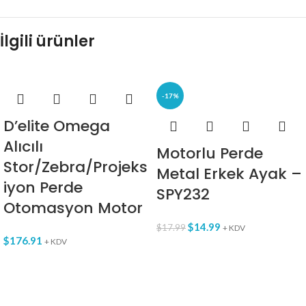
İlgili ürünler
-17%
D’elite Omega
Alıcılı
Motorlu Perde
Stor/Zebra/Projeks
Metal Erkek Ayak –
iyon Perde
SPY232
Otomasyon Motor
$
14.99
$
17.99
+ KDV
$
176.91
+ KDV