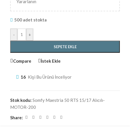
Yararlanın
500 adet stokta
-
+
SEPETE EKLE
Compare
İstek Ekle
16
Kişi Bu Ürünü İnceliyor
Stok kodu:
Somfy Maestria 50 RTS 15/17 Alıcılı-
MOTOR-200
Share: