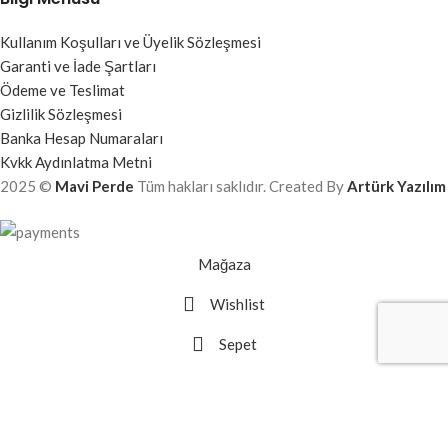
Kullanım Koşulları ve Üyelik Sözleşmesi
Garanti ve İade Şartları
Ödeme ve Teslimat
Gizlilik Sözleşmesi
Banka Hesap Numaraları
Kvkk Aydınlatma Metni
2025 ©
Mavi Perde
Tüm hakları saklıdır. Created By
Artürk Yazılım
Mağaza
Wishlist
Sepet
Hesabım
Web sitemizdeki deneyiminizi iyileştirmek için çerezler kullanıyoruz.
Bu web sitesine ziyaret ederek çerez kullanımımızı kabul etmiş