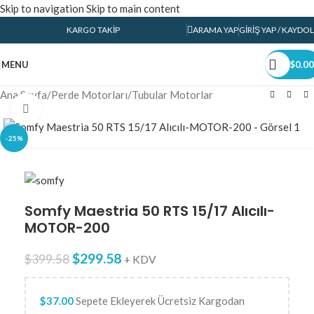
Skip to navigation
Skip to main content
KARGO TAKIP
ARAMA YAP
GIRIŞ YAP / KAYDOL
MENU
$
0.00
Ana Sayfa
/
Perde Motorları
/
Tubular Motorlar
Click to enlarge
-25%
Somfy Maestria 50 RTS 15/17 Alıcılı-
MOTOR-200
$
299.58
$
399.58
+ KDV
$
37.00
Sepete Ekleyerek Ücretsiz Kargodan