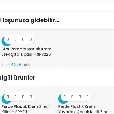
Hoşunuza gidebilir…
-18%
Stor Perde Yuvarlak Krem
Etek Çıta Tıpası – SPY220
$
2.48
$
3.02
+ KDV
İlgili ürünler
-27%
-17%
Perde Plastik Krem Zincir
Perde Plastik Krem
Kilidi – SPY211
Yuvarlak Çocuk Kilitli Zincir