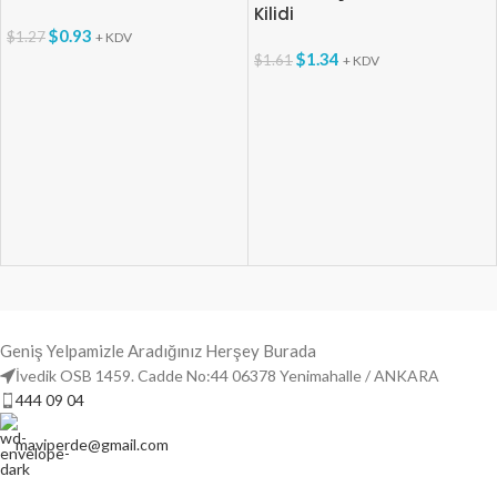
Kilidi
$
0.93
$
1.27
+ KDV
$
1.34
$
1.61
+ KDV
Geniş Yelpamizle Aradığınız Herşey Burada
İvedik OSB 1459. Cadde No:44 06378 Yenimahalle / ANKARA
444 09 04
maviperde@gmail.com