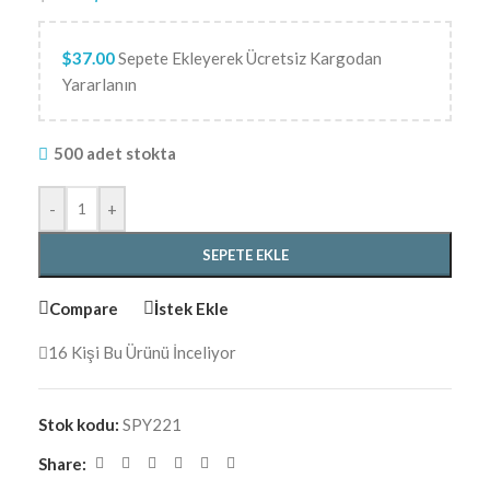
$
37.00
Sepete Ekleyerek Ücretsiz Kargodan
Yararlanın
500 adet stokta
-
+
SEPETE EKLE
Compare
İstek Ekle
16
Kişi Bu Ürünü İnceliyor
Stok kodu:
SPY221
Share: