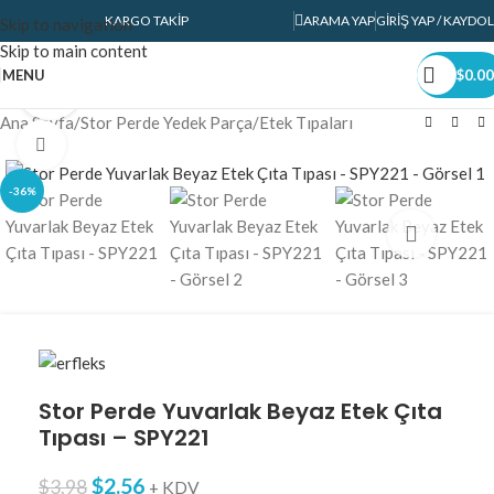
KARGO TAKIP
ARAMA YAP
GIRIŞ YAP / KAYDOL
Skip to navigation
360 product view
Skip to main content
MENU
$
0.00
0%
Ana Sayfa
/
Stor Perde Yedek Parça
/
Etek Tıpaları
Click to enlarge
-36%
Stor Perde Yuvarlak Beyaz Etek Çıta
Tıpası – SPY221
$
2.56
$
3.98
+ KDV