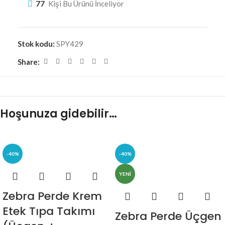
77
Kişi Bu Ürünü İnceliyor
Stok kodu:
SPY429
Share:
Hoşunuza gidebilir…
-40%
-40%
YENI
Zebra Perde Krem
Etek Tıpa Takımı
Zebra Perde Üçgen