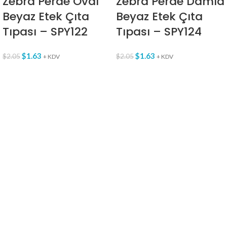
Zebra Perde Oval
Zebra Perde Damla
Beyaz Etek Çıta
Beyaz Etek Çıta
Tıpası – SPY122
Tıpası – SPY124
$
1.63
$
1.63
$
2.05
$
2.05
+ KDV
+ KDV