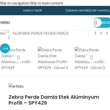
Skip to navigation
Skip to main content
KARGO TAKIP
ARAMA YAP
GIRIŞ YAP / KAYDOL
360 product view
MENU
$
0.00
0%
Ana Sayfa
/
ZEBRA PERDE YEDEK PARÇA
Click to enlarge
-14%
Zebra Perde Damla Etek Alüminyum
Profili – SPY429