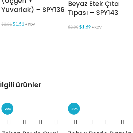
(Üçgen +
Beyaz Etek Çıta
Yuvarlak) – SPY136
Tıpası – SPY143
$
1.51
$
2.51
+ KDV
$
1.69
$
2.80
+ KDV
İlgili ürünler
-20%
-20%