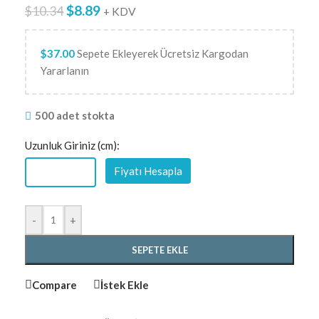
$
8.89
$
10.34
+ KDV
$
37.00
Sepete Ekleyerek Ücretsiz Kargodan
Yararlanın
500 adet stokta
Uzunluk Giriniz (cm):
Fiyatı Hesapla
-
+
SEPETE EKLE
Compare
İstek Ekle