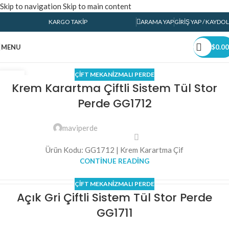
Skip to navigation
Skip to main content
KARGO TAKIP
ARAMA YAP
GIRIŞ YAP / KAYDOL
MENU
$
0.00
ÇIFT MEKANIZMALI PERDE
04
Krem Karartma Çiftli Sistem Tül Stor
HAZ
Perde GG1712
maviperde
Ürün Kodu: GG1712 | Krem Karartma Çif
CONTINUE READING
ÇIFT MEKANIZMALI PERDE
Açık Gri Çiftli Sistem Tül Stor Perde
GG1711