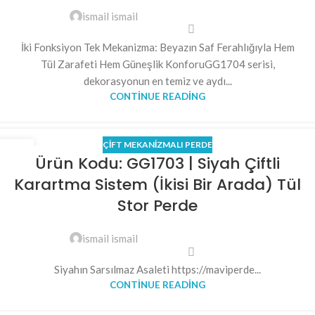
ismail ismail
İki Fonksiyon Tek Mekanizma: Beyazın Saf Ferahlığıyla Hem
Tül Zarafeti Hem Güneşlik KonforuGG1704 serisi,
dekorasyonun en temiz ve aydı...
CONTINUE READING
ÇIFT MEKANIZMALI PERDE
25
Ürün Kodu: GG1703 | Siyah Çiftli
MAY
Karartma Sistem (İkisi Bir Arada) Tül
Stor Perde
ismail ismail
Siyahın Sarsılmaz Asaleti https://maviperde...
CONTINUE READING