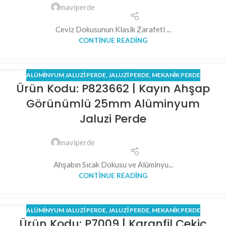
maviperde
Ceviz Dokusunun Klasik Zarafeti ...
CONTINUE READING
ALÜMINYUM JALUZI PERDE
,
JALUZI PERDE
,
MEKANİK PERDE
06
Ürün Kodu: P823662 | Kayın Ahşap
NIS
Görünümlü 25mm Alüminyum
Jaluzi Perde
maviperde
Ahşabın Sıcak Dokusu ve Alüminyu...
CONTINUE READING
ALÜMINYUM JALUZI PERDE
,
JALUZI PERDE
,
MEKANİK PERDE
05
Ürün Kodu: P7009 | Karanfil Çekiç
NIS