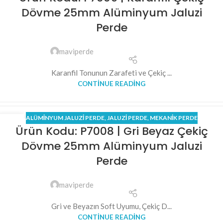
Dövme 25mm Alüminyum Jaluzi
Perde
maviperde
Karanfil Tonunun Zarafeti ve Çekiç ...
CONTINUE READING
ALÜMINYUM JALUZI PERDE
,
JALUZI PERDE
,
MEKANİK PERDE
04
Ürün Kodu: P7008 | Gri Beyaz Çekiç
NIS
Dövme 25mm Alüminyum Jaluzi
Perde
maviperde
Gri ve Beyazın Soft Uyumu, Çekiç D...
CONTINUE READING