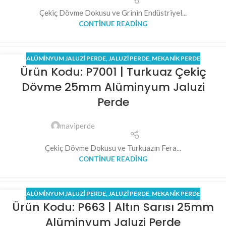
Çekiç Dövme Dokusu ve Grinin Endüstriyel...
CONTINUE READING
ALÜMINYUM JALUZI PERDE
,
JALUZI PERDE
,
MEKANİK PERDE
01
Ürün Kodu: P7001 | Turkuaz Çekiç
NIS
Dövme 25mm Alüminyum Jaluzi
Perde
maviperde
Çekiç Dövme Dokusu ve Turkuazın Fera...
CONTINUE READING
ALÜMINYUM JALUZI PERDE
,
JALUZI PERDE
,
MEKANİK PERDE
31
Ürün Kodu: P663 | Altın Sarısı 25mm
MAR
Alüminyum Jaluzi Perde