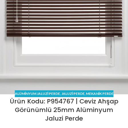
ALÜMINYUM JALUZI PERDE
,
JALUZI PERDE
,
MEKANİK PERDE
Ürün Kodu: P954767 | Ceviz Ahşap
Görünümlü 25mm Alüminyum
Jaluzi Perde