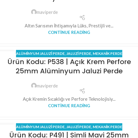
maviperde
Altın Sarısının İhtişamıyla Lüks, Prestijli ve...
CONTINUE READING
ALÜMINYUM JALUZI PERDE
,
JALUZI PERDE
,
MEKANİK PERDE
31
Ürün Kodu: P538 | Açık Krem Perfore
MAR
25mm Alüminyum Jaluzi Perde
maviperde
Açık Kremin Sıcaklığı ve Perfore Teknolojisiy...
CONTINUE READING
ALÜMINYUM JALUZI PERDE
,
JALUZI PERDE
,
MEKANİK PERDE
31
Ürün Kodu: P491 | Simli Mavi 25mm
MAR