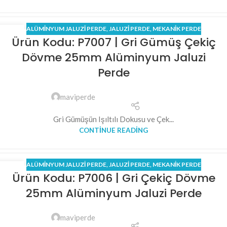
ALÜMINYUM JALUZI PERDE
,
JALUZI PERDE
,
MEKANİK PERDE
03
Ürün Kodu: P7007 | Gri Gümüş Çekiç
NIS
Dövme 25mm Alüminyum Jaluzi
Perde
maviperde
Gri Gümüşün Işıltılı Dokusu ve Çek...
CONTINUE READING
ALÜMINYUM JALUZI PERDE
,
JALUZI PERDE
,
MEKANİK PERDE
02
Ürün Kodu: P7006 | Gri Çekiç Dövme
NIS
25mm Alüminyum Jaluzi Perde
maviperde