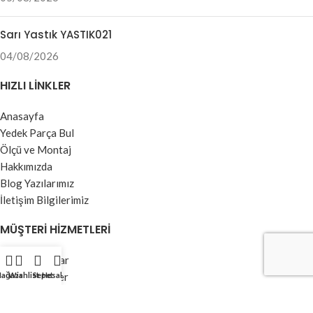
Sarı Yastık YASTIK021
04/08/2026
HIZLI LINKLER
Anasayfa
Yedek Parça Bul
Ölçü ve Montaj
Hakkımızda
Blog Yazılarımız
İletişim Bilgilerimiz
MÜŞTERI HIZMETLERI
Yedek Parçalar
ağaza
Jaluzi Perdeler
Wishlist
Sepet
Hesabım
Stor Perdeler
Dikey Perdeler