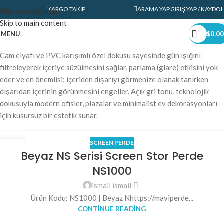
KARGO TAKIP
ARAMA YAP
GIRIŞ YAP / KAYDOL
Skip to navigation
Skip to main content
MENU
$
0.00
Cam elyafı ve PVC karışımlı özel dokusu sayesinde gün ışığını
filtreleyerek içeriye süzülmesini sağlar, parlama (glare) etkisini yok
eder ve en önemlisi; içeriden dışarıyı görmenize olanak tanırken
dışarıdan içerinin görünmesini engeller. Açık gri tonu, teknolojik
dokusuyla modern ofisler, plazalar ve minimalist ev dekorasyonları
için kusursuz bir estetik sunar.
SCREEN PERDE
07
Beyaz NS Serisi Screen Stor Perde
MAR
NS1000
ismail ismail
Ürün Kodu: NS1000 | Beyaz Nhttps://maviperde...
CONTINUE READING