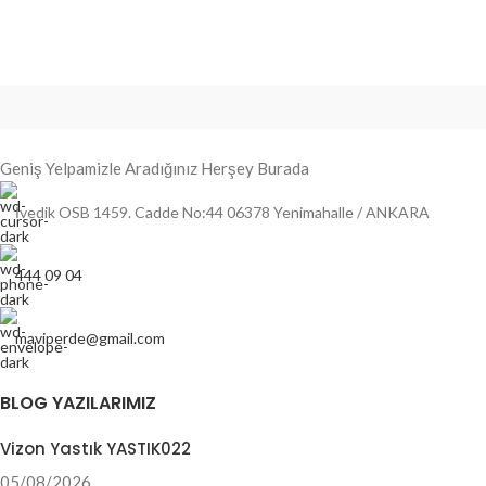
Geniş Yelpamizle Aradığınız Herşey Burada
İvedik OSB 1459. Cadde No:44 06378 Yenimahalle / ANKARA
444 09 04
maviperde@gmail.com
BLOG YAZILARIMIZ
Vizon Yastık YASTIK022
05/08/2026