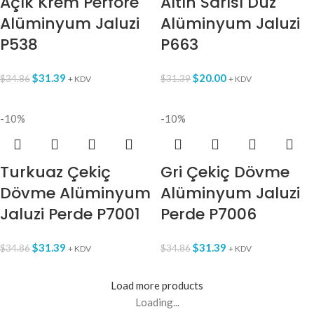
Açık Krem Perfore
Altın Sarısı Düz
Alüminyum Jaluzi
Alüminyum Jaluzi
P538
P663
$
31.39
$
20.00
$
34.86
$
31.39
+ KDV
+ KDV
-10%
-10%
Turkuaz Çekiç
Gri Çekiç Dövme
Dövme Alüminyum
Alüminyum Jaluzi
Jaluzi Perde P7001
Perde P7006
$
31.39
$
31.39
$
34.86
$
34.86
+ KDV
+ KDV
Load more products
Loading...