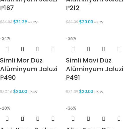
P167
P212
$
31.39
$
20.00
$
34.83
$
31.39
+ KDV
+ KDV
-34%
-36%
Simli Mor Düz
Simli Mavi Düz
Alüminyum Jaluzi
Alüminyum Jaluzi
P490
P491
$
20.00
$
20.00
$
30.16
$
31.39
+ KDV
+ KDV
-10%
-36%