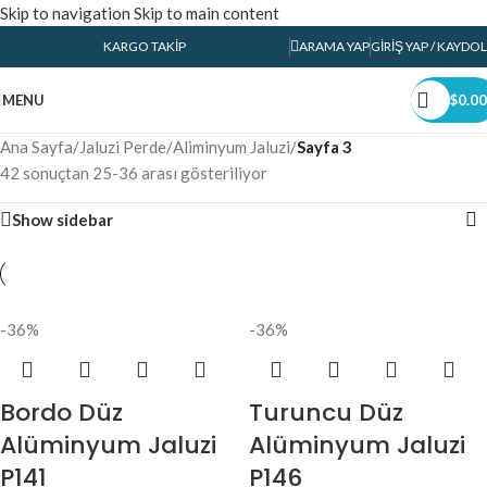
Skip to navigation
Skip to main content
KARGO TAKIP
ARAMA YAP
GIRIŞ YAP / KAYDOL
MENU
$
0.00
Ana Sayfa
/
Jaluzi Perde
/
Aliminyum Jaluzi
/
Sayfa 3
42 sonuçtan 25-36 arası gösteriliyor
Show sidebar
-36%
-36%
Bordo Düz
Turuncu Düz
Alüminyum Jaluzi
Alüminyum Jaluzi
P141
P146