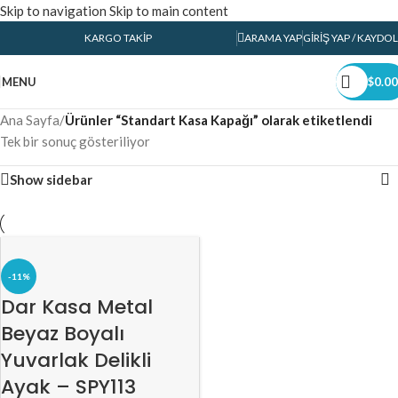
Skip to navigation
Skip to main content
KARGO TAKIP
ARAMA YAP
GIRIŞ YAP / KAYDOL
MENU
$
0.00
Ana Sayfa
/
Ürünler “Standart Kasa Kapağı” olarak etiketlendi
Tek bir sonuç gösteriliyor
Show sidebar
-11%
Dar Kasa Metal
Beyaz Boyalı
Yuvarlak Delikli
Ayak – SPY113