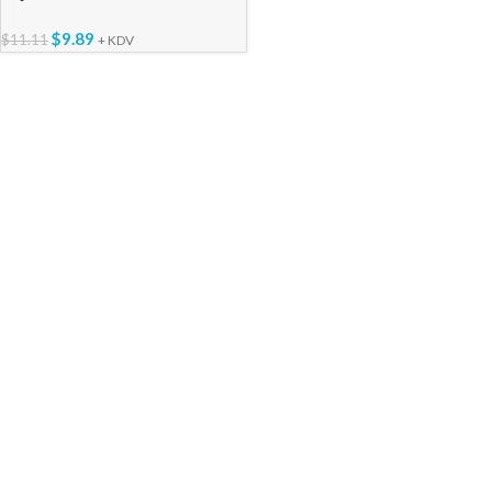
$
9.89
$
11.11
+ KDV