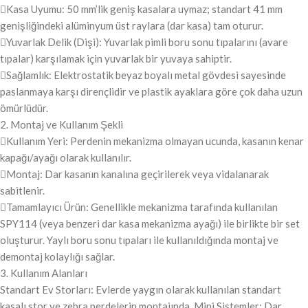
Kasa Uyumu: 50 mm’lik geniş kasalara uymaz; standart 41 mm
genişliğindeki alüminyum üst raylara (dar kasa) tam oturur.
Yuvarlak Delik (Dişi): Yuvarlak pimli boru sonu tıpalarını (avare
tıpalar) karşılamak için yuvarlak bir yuvaya sahiptir.
Sağlamlık: Elektrostatik beyaz boyalı metal gövdesi sayesinde
paslanmaya karşı dirençlidir ve plastik ayaklara göre çok daha uzun
ömürlüdür.
2. Montaj ve Kullanım Şekli
Kullanım Yeri: Perdenin mekanizma olmayan ucunda, kasanın kenar
kapağı/ayağı olarak kullanılır.
Montaj: Dar kasanın kanalına geçirilerek veya vidalanarak
sabitlenir.
Tamamlayıcı Ürün: Genellikle mekanizma tarafında kullanılan
SPY114 (veya benzeri dar kasa mekanizma ayağı) ile birlikte bir set
oluşturur. Yaylı boru sonu tıpaları ile kullanıldığında montaj ve
demontaj kolaylığı sağlar.
3. Kullanım Alanları
Standart Ev Storları: Evlerde yaygın olarak kullanılan standart
kasalı stor ve zebra perdelerin montajında. Mini Sistemler: Dar