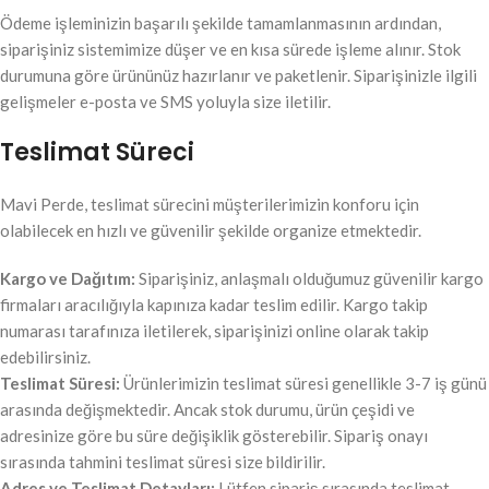
Ödeme işleminizin başarılı şekilde tamamlanmasının ardından,
siparişiniz sistemimize düşer ve en kısa sürede işleme alınır. Stok
durumuna göre ürününüz hazırlanır ve paketlenir. Siparişinizle ilgili
gelişmeler e-posta ve SMS yoluyla size iletilir.
Teslimat Süreci
Mavi Perde, teslimat sürecini müşterilerimizin konforu için
olabilecek en hızlı ve güvenilir şekilde organize etmektedir.
Kargo ve Dağıtım:
Siparişiniz, anlaşmalı olduğumuz güvenilir kargo
firmaları aracılığıyla kapınıza kadar teslim edilir. Kargo takip
numarası tarafınıza iletilerek, siparişinizi online olarak takip
edebilirsiniz.
Teslimat Süresi:
Ürünlerimizin teslimat süresi genellikle 3-7 iş günü
arasında değişmektedir. Ancak stok durumu, ürün çeşidi ve
adresinize göre bu süre değişiklik gösterebilir. Sipariş onayı
sırasında tahmini teslimat süresi size bildirilir.
Adres ve Teslimat Detayları:
Lütfen sipariş sırasında teslimat