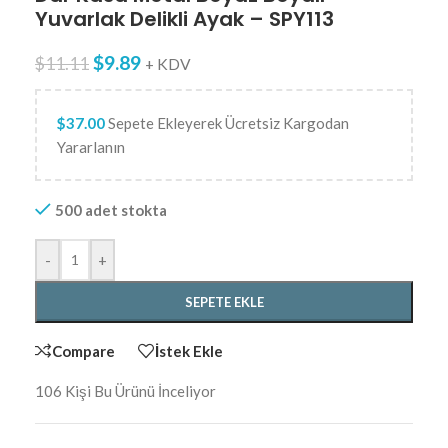
Yuvarlak Delikli Ayak – SPY113
$
9.89
$
11.11
+ KDV
$
37.00
Sepete Ekleyerek Ücretsiz Kargodan
Yararlanın
500 adet stokta
-
+
SEPETE EKLE
Compare
İstek Ekle
106
Kişi Bu Ürünü İnceliyor