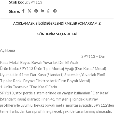
Stok kodu:
SPY113
Share:
AÇIKLAMA
EK BILGI
DEĞERLENDIRMELER (0)
MARKAMIZ
GÖNDERIM SEÇENEKLERI
Açıklama
SPY113 – Dar
Kasa Metal Beyaz Boyalı Yuvarlak Delikli Ayak
Ürün Kodu: SPY113 Ürün Tipi: Montaj Ayağı (Dar Kasa / Metal)
Uyumluluk: 41mm Dar Kasa (Standart) Sistemler, Yuvarlak Pimli
Tıpalar Renk: Beyaz (Elektrostatik Fırın Boyalı Metal)
1. Ürün Tanımı ve “Dar Kasa” Farkı
SPY113, stor perde sistemlerinde en yaygın kullanılan “Dar Kasa”
(Standart Kasa) olarak bilinen 41 mm genişliğindeki üst ray
profilleriyle uyumlu, beyaz boyalı metal montaj ayağıdır. SPY112’den
temel farkı, dar kasa profiline girecek şekilde tasarlanmış olmasıdır.