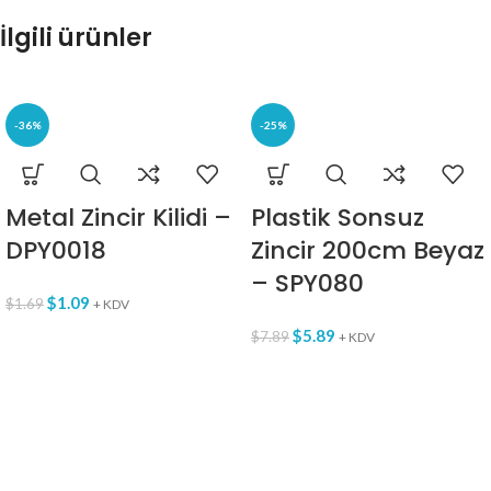
İlgili ürünler
-36%
-25%
Metal Zincir Kilidi –
Plastik Sonsuz
DPY0018
Zincir 200cm Beyaz
– SPY080
$
1.09
$
1.69
+ KDV
$
5.89
$
7.89
+ KDV