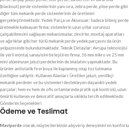
(blackout) perde sistemlerinin yanı sıra, zebra perde, plise perde gibi
diğer tüm mekanik perde sistemlerinin de üretimini
gerçekleştirmektedir. Yedek Parça ve Aksesuar: Sadece bitmiş perde
üretmekle kalmayan firma; sistemlerin uzun yıllar sorunsuz
çalışabilmesini sağlayan mekanizmalar, zincirler, montaj aparatları
ve ağırlıklar gibi her türlü mekanik perde yedek parçasını da ürün
yelpazesinde bulundurmaktadır. Teknik Detaylar: Avrupa teknolojisi
ile yerli montaj sanayisini birleştiren firma, 16 mm mikro ve 25 mm
mini alüminyum jaluzi perdelerinin de imalatını yapmaktadır. Bu
ürünler antistatik fırın boya ile kaplanmış olup toz tutmama
özelliğine sahiptir. Kullanım Alanları: Üretilen jaluzi, yenilikçi
mekanik perdeler ve bu sistemleri destekleyen dayanıklı yedek
parçalar; hem ev hem de ofis ortamlarında pratik ışık kontrolü, uzun
ömürlü kullanım ve dekoratif amaçlarla sıklıkla tercih edilmektedir.
Gönderim Seçenekleri
Ödeme ve Teslimat
Maviperde
olarak, müşterilerimizin alışveriş deneyimini en konforlu