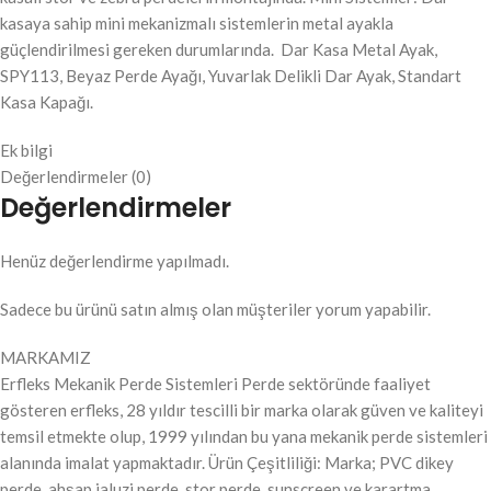
kasaya sahip mini mekanizmalı sistemlerin metal ayakla
güçlendirilmesi gereken durumlarında. Dar Kasa Metal Ayak,
SPY113, Beyaz Perde Ayağı, Yuvarlak Delikli Dar Ayak, Standart
Kasa Kapağı.
Ek bilgi
Değerlendirmeler (0)
Değerlendirmeler
Henüz değerlendirme yapılmadı.
Sadece bu ürünü satın almış olan müşteriler yorum yapabilir.
MARKAMIZ
Erfleks Mekanik Perde Sistemleri Perde sektöründe faaliyet
gösteren erfleks, 28 yıldır tescilli bir marka olarak güven ve kaliteyi
temsil etmekte olup, 1999 yılından bu yana mekanik perde sistemleri
alanında imalat yapmaktadır. Ürün Çeşitliliği: Marka; PVC dikey
perde, ahşap jaluzi perde, stor perde, sunscreen ve karartma