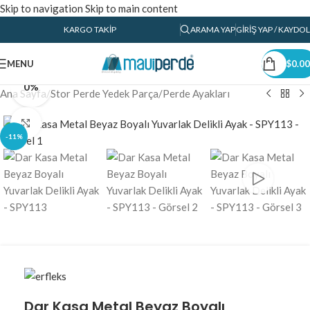
Skip to navigation
Skip to main content
KARGO TAKIP
ARAMA YAP
GIRIŞ YAP / KAYDOL
360 product view
MENU
$
0.00
0%
Ana Sayfa
/
Stor Perde Yedek Parça
/
Perde Ayakları
Click to enlarge
-11%
Dar Kasa Metal Beyaz Boyalı