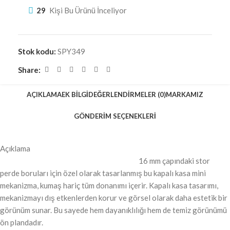
29
Kişi Bu Ürünü İnceliyor
Stok kodu:
SPY349
Share:
AÇIKLAMA
EK BILGI
DEĞERLENDIRMELER (0)
MARKAMIZ
GÖNDERIM SEÇENEKLERI
Açıklama
16 mm çapındaki stor
perde boruları için özel olarak tasarlanmış bu kapalı kasa mini
mekanizma, kumaş hariç tüm donanımı içerir. Kapalı kasa tasarımı,
mekanizmayı dış etkenlerden korur ve görsel olarak daha estetik bir
görünüm sunar. Bu sayede hem dayanıklılığı hem de temiz görünümü
ön plandadır.