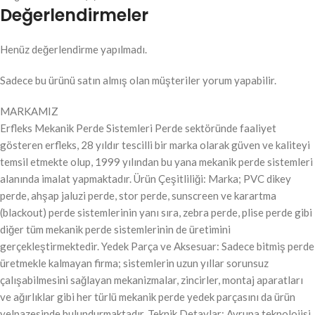
Değerlendirmeler
Henüz değerlendirme yapılmadı.
Sadece bu ürünü satın almış olan müşteriler yorum yapabilir.
MARKAMIZ
Erfleks Mekanik Perde Sistemleri Perde sektöründe faaliyet
gösteren erfleks, 28 yıldır tescilli bir marka olarak güven ve kaliteyi
temsil etmekte olup, 1999 yılından bu yana mekanik perde sistemleri
alanında imalat yapmaktadır. Ürün Çeşitliliği: Marka; PVC dikey
perde, ahşap jaluzi perde, stor perde, sunscreen ve karartma
(blackout) perde sistemlerinin yanı sıra, zebra perde, plise perde gibi
diğer tüm mekanik perde sistemlerinin de üretimini
gerçekleştirmektedir. Yedek Parça ve Aksesuar: Sadece bitmiş perde
üretmekle kalmayan firma; sistemlerin uzun yıllar sorunsuz
çalışabilmesini sağlayan mekanizmalar, zincirler, montaj aparatları
ve ağırlıklar gibi her türlü mekanik perde yedek parçasını da ürün
yelpazesinde bulundurmaktadır. Teknik Detaylar: Avrupa teknolojisi