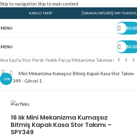
Skip to navigation
Skip to main content
KARGO TAKIP
ARAMA YAP
GIRIŞ YAP / KAYDOL
MENU
$
0.00
MENU
$
0.00
Ana Sayfa
/
Stor Perde Yedek Parça
/
Mekanizma Takımları
Click to enlarge
-19%
16 lık Mini Mekanizma Kumaşsız
Bitmiş Kapalı Kasa Stor Takımı –
SPY349