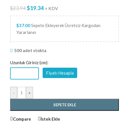
$
19.34
$
23.94
+ KDV
$
37.00
Sepete Ekleyerek Ücretsiz Kargodan
Yararlanın
500 adet stokta
Uzunluk Giriniz (cm):
Fiyatı Hesapla
-
+
SEPETE EKLE
Compare
İstek Ekle