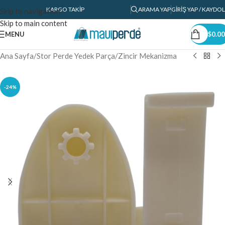
KARGO TAKIP
ARAMA YAP
GIRIŞ YAP / KAYDOL
Skip to navigation
Skip to main content
MENU
$
0.00
Ana Sayfa
/
Stor Perde Yedek Parça
/
Zincir Mekanizma
-24%