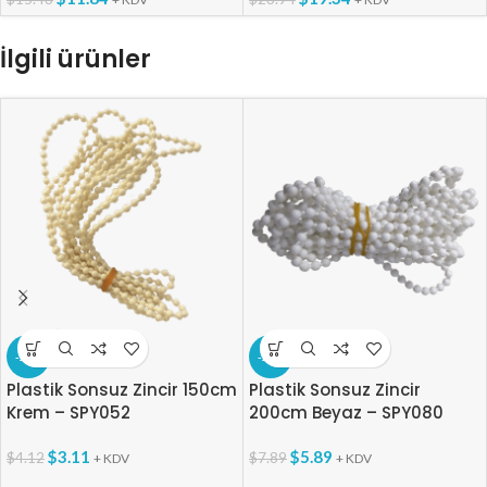
İlgili ürünler
-25%
-25%
Plastik Sonsuz Zincir 150cm
Plastik Sonsuz Zincir
Krem – SPY052
200cm Beyaz – SPY080
$
3.11
$
5.89
$
4.12
$
7.89
+ KDV
+ KDV