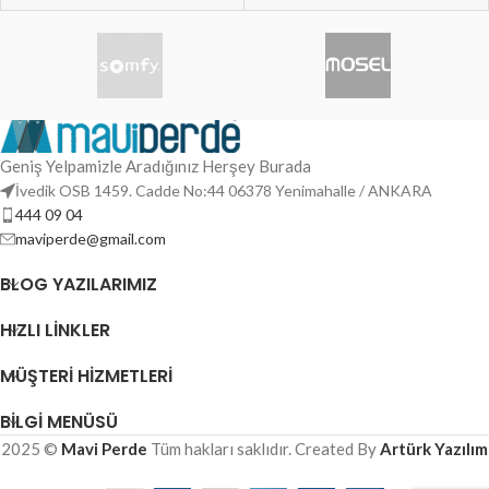
Geniş Yelpamizle Aradığınız Herşey Burada
İvedik OSB 1459. Cadde No:44 06378 Yenimahalle / ANKARA
444 09 04
maviperde@gmail.com
BLOG YAZILARIMIZ
HIZLI LINKLER
MÜŞTERI HIZMETLERI
BILGI MENÜSÜ
2025 ©
Mavi Perde
Tüm hakları saklıdır. Created By
Artürk Yazılım