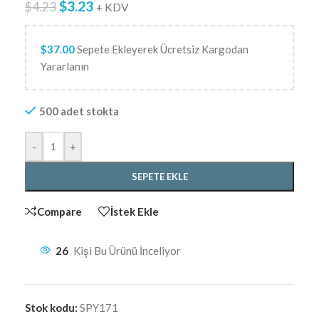
$
3.23
$
4.23
+ KDV
$
37.00
Sepete Ekleyerek Ücretsiz Kargodan
Yararlanın
500 adet stokta
-
+
SEPETE EKLE
Compare
İstek Ekle
26
Kişi Bu Ürünü İnceliyor
Stok kodu:
SPY171