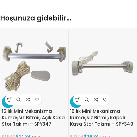
Hoşunuza gidebilir…
-23%
-19%
16 lık Mini Mekanizma
16 lık Mini Mekanizma
Kumaşsız Bitmiş Açık Kasa
Kumaşsız Bitmiş Kapalı
Stor Takımı – SPY347
Kasa Stor Takımı – SPY349
$
11.84
$
19.34
$
15.43
$
23.94
+ KDV
+ KDV