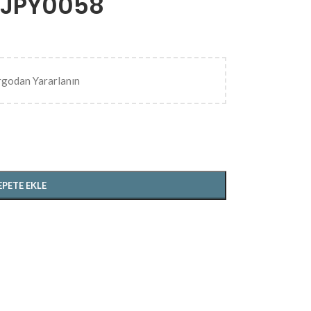
 JPY0058
rgodan Yararlanın
EPETE EKLE