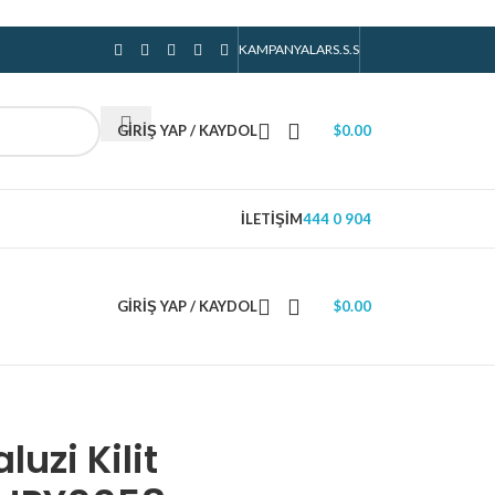
KAMPANYALAR
S.S.S
GIRIŞ YAP / KAYDOL
$
0.00
İLETIŞIM
444 0 904
GIRIŞ YAP / KAYDOL
$
0.00
zi Kilit