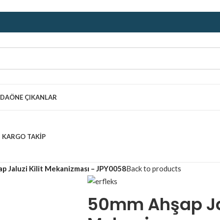
ZDA
ÖNE ÇIKANLAR
KARGO TAKIP
 Jaluzi Kilit Mekanizması – JPY0058
Back to products
50mm Ahşap Jalu