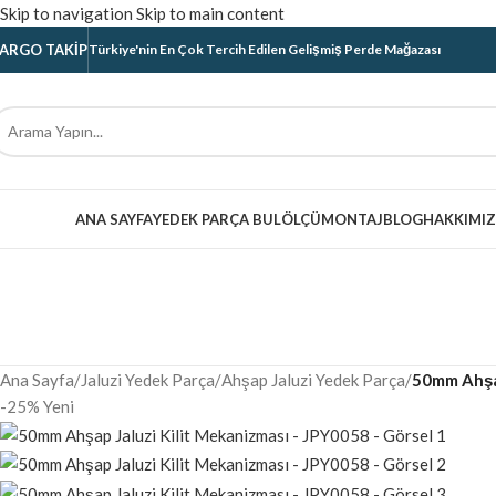
Skip to navigation
Skip to main content
ARGO TAKIP
Türkiye'nin En Çok Tercih Edilen Gelişmiş Perde Mağazası
ategoriler
ANA SAYFA
YEDEK PARÇA BUL
ÖLÇÜ
MONTAJ
BLOG
HAKKIMI
Ana Sayfa
/
Jaluzi Yedek Parça
/
Ahşap Jaluzi Yedek Parça
/
50mm Ahşap
-25%
Yeni