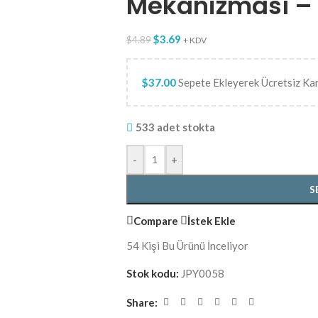
Mekanizması –
$
3.69
$
4.89
+ KDV
$
37.00
Sepete Ekleyerek Ücretsiz Ka
533 adet stokta
-
+
S
Compare
İstek Ekle
54
Kişi Bu Ürünü İnceliyor
Stok kodu:
JPY0058
Share: