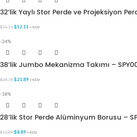
32’lik Yaylı Stor Perde ve Projeksiyon 
$
52.11
$
55.11
+ KDV
-24%
38’lik Jumbo Mekanizma Takımı – SPY0
$
21.89
$
28.78
+ KDV
-18%
28’lik Stor Perde Alüminyum Borusu – S
$
8.89
$
10.89
+ KDV