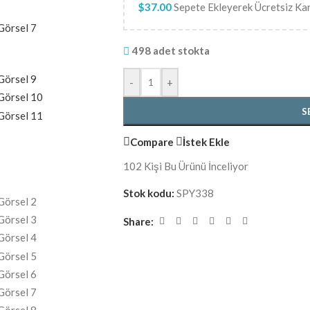
$
37.00
Sepete Ekleyerek Ücretsiz Ka
498 adet stokta
-
+
S
Compare
İstek Ekle
102
Kişi Bu Ürünü İnceliyor
Stok kodu:
SPY338
Share: