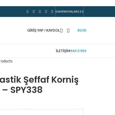
KAMPANYALAR
S.S.S
GIRIŞ YAP / KAYDOL
$
0.00
İLETIŞIM
444 0 904
roducts
astik Şeffaf Korniş
y – SPY338