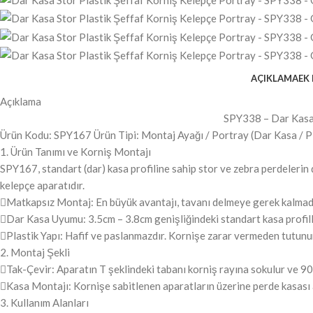
AÇIKLAMA
EK 
Açıklama
SPY338 – Dar Kasa 
Ürün Kodu: SPY167 Ürün Tipi: Montaj Ayağı / Portray (Dar Kasa / P
1. Ürün Tanımı ve Korniş Montajı
SPY167, standart (dar) kasa profiline sahip stor ve zebra perdeleri
kelepçe aparatıdır.
Matkapsız Montaj: En büyük avantajı, tavanı delmeye gerek kalmadan
Dar Kasa Uyumu: 3.5cm – 3.8cm genişliğindeki standart kasa profille
Plastik Yapı: Hafif ve paslanmazdır. Kornişe zarar vermeden tutunu
2. Montaj Şekli
Tak-Çevir: Aparatın T şeklindeki tabanı korniş rayına sokulur ve 90 d
Kasa Montajı: Kornişe sabitlenen aparatların üzerine perde kasası a
3. Kullanım Alanları