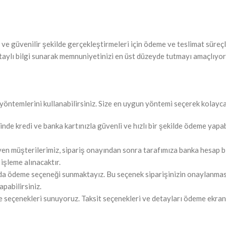
ve güvenilir şekilde gerçekleştirmeleri için ödeme ve teslimat süreçle
taylı bilgi sunarak memnuniyetinizi en üst düzeyde tutmayı amaçlıyor
öntemlerini kullanabilirsiniz. Size en uygun yöntemi seçerek kolayca
de kredi ve banka kartınızla güvenli ve hızlı bir şekilde ödeme yapabil
 müşterilerimiz, sipariş onayından sonra tarafımıza banka hesap bil
 işleme alınacaktır.
da ödeme seçeneği sunmaktayız. Bu seçenek siparişinizin onaylanmasın
apabilirsiniz.
eme seçenekleri sunuyoruz. Taksit seçenekleri ve detayları ödeme ekranı