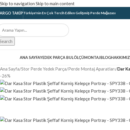
Skip to navigation
Skip to main content
ARGO TAKIP
Türkiye'nin En Çok Tercih Edilen Gelişmiş Perde Mağazası
Search
ategoriler
ANA SAYFA
YEDEK PARÇA BUL
ÖLÇÜ
MONTAJ
BLOG
HAKKIMI
Ana Sayfa
/
Stor Perde Yedek Parça
/
Perde Montaj Aparatları
/
Dar Ka
-26%