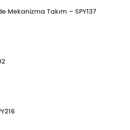
Perde Mekanizma Takım – SPY137
02
PY216