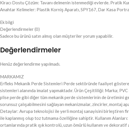
Kiracı Dostu Çözüm: Tavanı delmenin istenmediği evlerde. Pratik Kur
Anahtar Kelimeler: Plastik Korniş Aparatı, SPY167, Dar Kasa Portra
Ek bilgi
Değerlendirmeler (0)
Sadece bu ürünü satın almış olan müşteriler yorum yapabilir.
Değerlendirmeler
Henüz değerlendirme yapılmadı.
MARKAMIZ
Erfleks Mekanik Perde Sistemleri Perde sektöründe faaliyet gösteren 
sistemleri alanında imalat yapmaktadır. Ürün Çeşitliliği: Marka; PVC 
plise perde gibi diğer tüm mekanik perde sistemlerinin de üretimini 
sorunsuz çalışabilmesini sağlayan mekanizmalar, zincirler, montaj apa
Detaylar: Avrupa teknolojisi ile yerli montaj sanayisini birleştiren 
ile kaplanmış olup toz tutmama özelliğine sahiptir. Kullanım Alanları:
ortamlarında pratik ışık kontrolü, uzun ömürlü kullanım ve dekoratif a