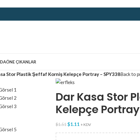
ZDA
ÖNE ÇIKANLAR
sa Stor Plastik Şeffaf Korniş Kelepçe Portray – SPY338
Back to p
Dar Kasa Stor Pl
Kelepçe Portra
$
1.11
$
1.51
+ KDV