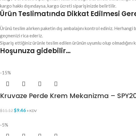
kargo hakkı dışındaysa, kargo ücreti siparişinizde belirtilir.
Ürün Teslimatında Dikkat Edilmesi Ger
Ürünü teslim alırken paketin dış ambalajını kontrol ediniz. Herhangi b
geçmenizi rica ederiz.
Sipariş ettiğiniz ürünle teslim edilen ürünün uyumlu olup olmadığını k
Hoşunuza gidebilir…
-15%
Kruvaze Perde Krem Mekanizma – SPY2
$
9.46
$
11.12
+ KDV
-5%