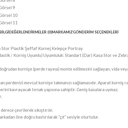
BILGI
DEĞERLENDIRMELER (0)
MARKAMIZ
GÖNDERIM SEÇENEKLERI
Stor Plastik Şeffaf Kornej Kelepçe Portray
lastik / Korniş Uyumlu) Uyumluluk: Standart (Dar) Kasa Stor ve Zeb
n doğrudan kornişe (perde rayına) monte edilmesini sağlayan, vida ve
 perdenizi mevcut kornişe takmanızı sağlamasıdır. Aparat korniş rayı
rini kavrayacak tırnak yapısına sahiptir. Geniş kasalara uymaz.
r.
erece çevrilerek sıkıştırılır.
rkadan öne doğru bastırılarak “çıt” sesiyle oturtulur.