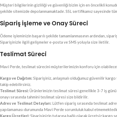
Müşteri bilgilerinin gizliliği ve güvenliği bizim için en öncelikli kon
şekilde sitemizde depolanmamaktadır. SSL sertifikamız sayesinde tüm 
Sipariş İşleme ve Onay Süreci
Ödeme işleminizin başarılı şekilde tamamlanmasının ardından, sipariş
Siparişinizle ilgili gelişmeler e-posta ve SMS yoluyla size iletilir.
Teslimat Süreci
Mavi Perde, teslimat sürecini müşterilerimizin konforu için olabilecek
Kargo ve Dağıtım:
Siparişiniz, anlaşmalı olduğumuz güvenilir kargo fi
takip edebilirsiniz.
Teslimat Süresi:
Ürünlerimizin teslimat süresi genellikle 3-7 iş günü
onayı sırasında tahmini teslimat süresi size bildirilir.
Adres ve Teslimat Detayları:
Lütfen sipariş sırasında teslimat adre
yapılamaması durumunda Mavi Perde sorumluluk kabul etmemektedir
Kargo Ücretleri:
Siparişinizin tutarına bağlı olarak ücretsiz kargo s