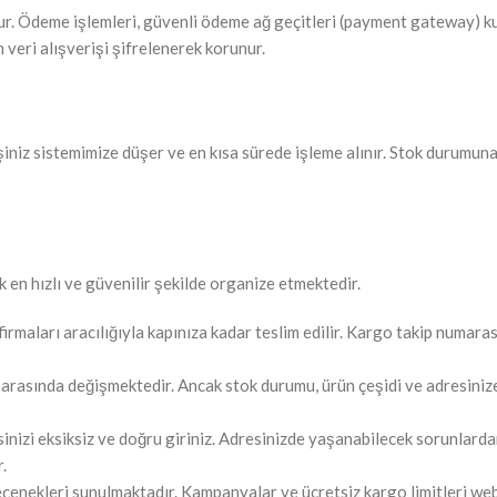
udur. Ödeme işlemleri, güvenli ödeme ağ geçitleri (payment gateway) kul
veri alışverişi şifrelenerek korunur.
iniz sistemimize düşer ve en kısa sürede işleme alınır. Stok durumuna
 en hızlı ve güvenilir şekilde organize etmektedir.
rmaları aracılığıyla kapınıza kadar teslim edilir. Kargo takip numarası 
 arasında değişmektedir. Ancak stok durumu, ürün çeşidi ve adresinize 
sinizi eksiksiz ve doğru giriniz. Adresinizde yaşanabilecek sorunlarda
.
eçenekleri sunulmaktadır. Kampanyalar ve ücretsiz kargo limitleri web 