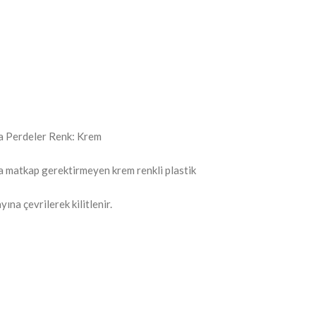
ra Perdeler Renk: Krem
ya matkap gerektirmeyen krem renkli plastik
na çevrilerek kilitlenir.