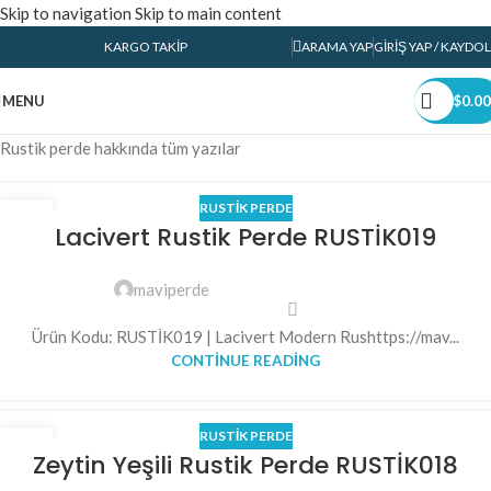
Skip to navigation
Skip to main content
KARGO TAKIP
ARAMA YAP
GIRIŞ YAP / KAYDOL
MENU
$
0.00
Rustik perde hakkında tüm yazılar
RUSTIK PERDE
14
Lacivert Rustik Perde RUSTİK019
TEM
maviperde
Ürün Kodu: RUSTİK019 | Lacivert Modern Rushttps://mav...
CONTINUE READING
RUSTIK PERDE
13
Zeytin Yeşili Rustik Perde RUSTİK018
TEM