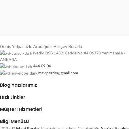
Geniş Yelpamizle Aradığınız Herşey Burada
İvedik OSB 1459. Cadde No:44 06378 Yenimahalle /
ANKARA
444 09 04
maviperde@gmail.com
Blog Yazılarımız
Hızlı Linkler
Müşteri Hizmetleri
Bilgi Menüsü
2025 ©
Mavi Perde
Tüm hakları saklıdır. Created By
Artürk Yazılım