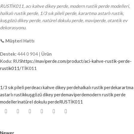
RUSTİK011, acı kahve dikey perde, modern rustik perde modelleri,
halkalı rustik perde, 1/3 sık pileli perde, karartma astarlı rustik,
kuşgözü dikey perde, natürel dokulu perde, maviperde, otantik ev
dekorasyonu.
📞 Müşteri Hattı
Destek:
444 0 904 |
Ürün
Kodu:
RUS
https://maviperde.com/product/aci-kahve-rustik-perde-
rustik011/
TİK011
1/3 sık pileli perde
acı kahve dikey perde
halkalı rustik perde
karartma
astarlı rustik
kuşgözü dikey perde
maviperde
modern rustik perde
modelleri
natürel dokulu perde
RUSTİK011
Newer