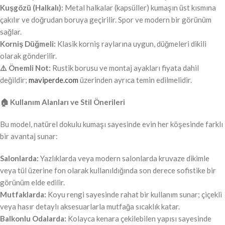
Kuşgözü (Halkalı):
Metal halkalar (kapsüller) kumaşın üst kısmına
çakılır ve doğrudan boruya geçirilir. Spor ve modern bir görünüm
sağlar.
Korniş Düğmeli:
Klasik korniş raylarına uygun, düğmeleri dikili
olarak gönderilir.
⚠️ Önemli Not:
Rustik borusu ve montaj ayakları fiyata dahil
değildir;
maviperde.com
üzerinden ayrıca temin edilmelidir.
🏠 Kullanım Alanları ve Stil Önerileri
Bu model, natürel dokulu kumaşı sayesinde evin her köşesinde farklı
bir avantaj sunar:
Salonlarda:
Yazlıklarda veya modern salonlarda kruvaze dikimle
veya tül üzerine fon olarak kullanıldığında son derece sofistike bir
görünüm elde edilir.
Mutfaklarda:
Koyu rengi sayesinde rahat bir kullanım sunar; çiçekli
veya hasır detaylı aksesuarlarla mutfağa sıcaklık katar.
Balkonlu Odalarda:
Kolayca kenara çekilebilen yapısı sayesinde