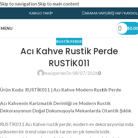
Skip to navigation
Skip to main content
KARGO TAKIP
ARAMA YAP
GIRIŞ YAP / KAYDOL
MENU
$
0.00
RUSTIK PERDE
Acı Kahve Rustik Perde
RUSTİK011
maviperde
On 08/07/2026
0
Ürün Kodu: RUSTİK011 | Acı Kahve Modern Rus
t
ik Perde
Acı Kahvenin Karizmatik Derinliği ve Modern Rustik
Dekorasyonun Doğal Dokunuşuyla Mekanlarda Otantik Şıklık
RUSTİK011 Acı Kahve rustik perde; modern ev dekorasyonlarında
yükselen bir trend olan rustik tarzın en şık temsilcisidir.