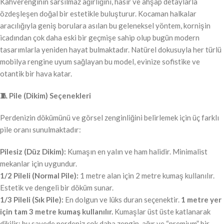
Kahverenginin sarsılmaz ağırlığını, hasır ve ahşap detaylarla
özdeşleşen doğal bir estetikle buluşturur. Kocaman halkalar
aracılığıyla geniş borulara asılan bu geleneksel yöntem, kornişin
icadından çok daha eski bir geçmişe sahip olup bugün modern
tasarımlarla yeniden hayat bulmaktadır. Natürel dokusuyla her türlü
mobilya rengine uyum sağlayan bu model, evinize sofistike ve
otantik bir hava katar.
🧵 Pile (Dikim) Seçenekleri
Perdenizin dökümünü ve görsel zenginliğini belirlemek için üç farklı
pile oranı sunulmaktadır:
Pilesiz (Düz Dikim):
Kumaşın en yalın ve ham halidir. Minimalist
mekanlar için uygundur.
1/2 Pileli (Normal Pile):
1 metre alan için 2 metre kumaş kullanılır.
Estetik ve dengeli bir döküm sunar.
1/3 Pileli (Sık Pile):
En dolgun ve lüks duran seçenektir.
1 metre yer
için tam 3 metre kumaş kullanılır.
Kumaşlar üst üste katlanarak
dikilir; bu sayede perdeniz çok daha zengin, ağır ve “premium” bir