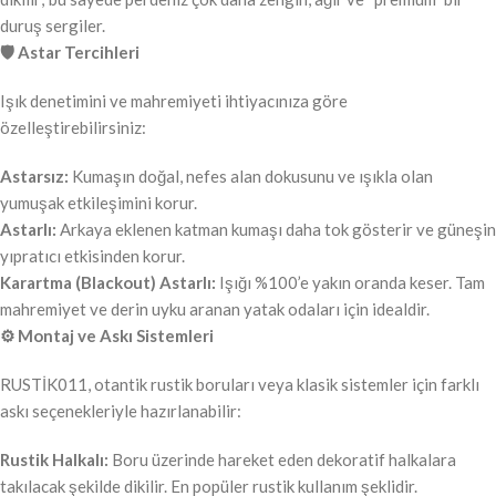
duruş sergiler.
🛡️ Astar Tercihleri
Işık denetimini ve mahremiyeti ihtiyacınıza göre
özelleştirebilirsiniz:
Astarsız:
Kumaşın doğal, nefes alan dokusunu ve ışıkla olan
yumuşak etkileşimini korur.
Astarlı:
Arkaya eklenen katman kumaşı daha tok gösterir ve güneşin
yıpratıcı etkisinden korur.
Karartma (Blackout) Astarlı:
Işığı %100’e yakın oranda keser. Tam
mahremiyet ve derin uyku aranan yatak odaları için idealdir.
⚙️ Montaj ve Askı Sistemleri
RUSTİK011, otantik rustik boruları veya klasik sistemler için farklı
askı seçenekleriyle hazırlanabilir:
Rustik Halkalı:
Boru üzerinde hareket eden dekoratif halkalara
takılacak şekilde dikilir. En popüler rustik kullanım şeklidir.