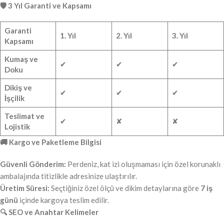
🛡️ 3 Yıl Garanti ve Kapsamı
Garanti
1. Yıl
2. Yıl
3. Yıl
Kapsamı
Kumaş ve
✔
✔
✔
Doku
Dikiş ve
✔
✔
✔
İşçilik
Teslimat ve
✔
✘
✘
Lojistik
🚚 Kargo ve Paketleme Bilgisi
Güvenli Gönderim:
Perdeniz, kat izi oluşmaması için özel korunaklı
ambalajında titizlikle adresinize ulaştırılır.
Üretim Süresi:
Seçtiğiniz özel ölçü ve dikim detaylarına göre
7 iş
günü
içinde kargoya teslim edilir.
🔍 SEO ve Anahtar Kelimeler