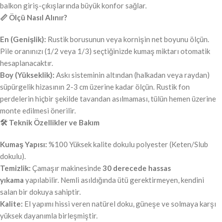
balkon giriş-çıkışlarında büyük konfor sağlar.
📏 Ölçü Nasıl Alınır?
En (Genişlik):
Rustik borusunun veya kornişin net boyunu ölçün.
Pile oranınızı (1/2 veya 1/3) seçtiğinizde kumaş miktarı otomatik
hesaplanacaktır.
Boy (Yükseklik):
Askı sisteminin altından (halkadan veya raydan)
süpürgelik hizasının 2-3 cm üzerine kadar ölçün. Rustik fon
perdelerin hiçbir şekilde tavandan asılmaması, tülün hemen üzerine
monte edilmesi önerilir.
🛠️ Teknik Özellikler ve Bakım
Kumaş Yapısı:
%100 Yüksek kalite dokulu polyester (Keten/Slub
dokulu).
Temizlik:
Çamaşır makinesinde
30 derecede hassas
yıkama
yapılabilir. Nemli asıldığında ütü gerektirmeyen, kendini
salan bir dokuya sahiptir.
Kalite:
El yapımı hissi veren natürel doku, güneşe ve solmaya karşı
yüksek dayanımla birleşmiştir.