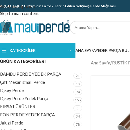
ARGO TAKIP
Skip to navigation
Türkiye'nin En Çok Tercih Edilen Gelişmiş Perde Mağazası
Skip to main content
KATEGORILER
ANA SAYFA
YEDEK PARÇA BUL
ÜRÜN KATEGORILERI
Ana Sayfa
/
RUSTİK 
BAMBU PERDE YEDEK PARÇA
21
Çift Mekanizmalı Perde
13
Dikey Perde
94
Dikey Perde Yedek Parça
168
FIRSAT ÜRÜNLERİ
5
FON PERDE YEDEK PARÇA
34
Jaluzi Perde
78