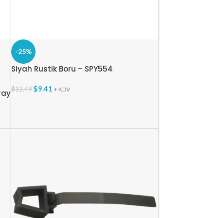
-25%
Siyah Rustik Boru – SPY554
$
9.41
$
12.49
+ KDV
ray