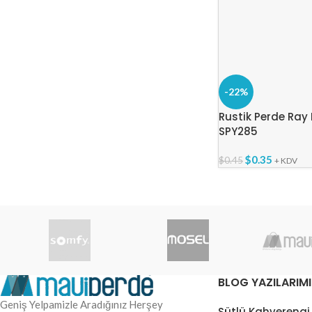
-22%
Rustik Perde Ray 
SPY285
$
0.35
$
0.45
+ KDV
BLOG YAZILARIMI
Geniş Yelpamizle Aradığınız Herşey
Sütlü Kahverengi