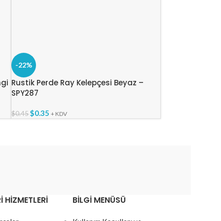
-22%
ngi
Rustik Perde Ray Kelepçesi Beyaz –
SPY287
$
0.35
$
0.45
+ KDV
I HIZMETLERI
BILGI MENÜSÜ