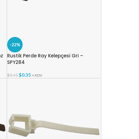
-22%
oz
Rustik Perde Ray Kelepçesi Gri –
SPY284
$
0.35
$
0.45
+ KDV