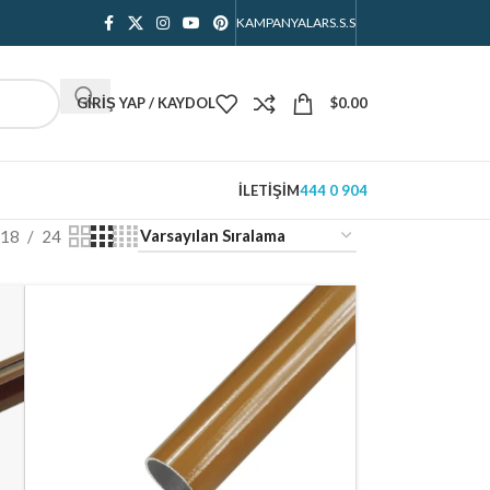
KAMPANYALAR
S.S.S
GIRIŞ YAP / KAYDOL
$
0.00
İLETIŞIM
444 0 904
18
24