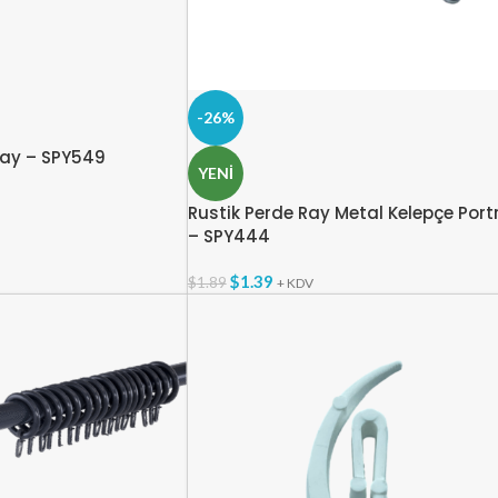
-26%
Ray – SPY549
YENI
Rustik Perde Ray Metal Kelepçe Port
– SPY444
$
1.39
$
1.89
+ KDV