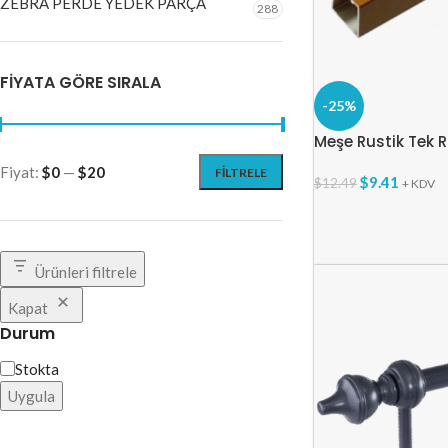
ZEBRA PERDE YEDEK PARÇA
288
FIYATA GÖRE SIRALA
-25%
Meşe Rustik Tek 
Fiyat:
$0
—
$20
FILTRELE
$
9.41
$
12.49
+ KDV
Ürünleri filtrele
Kapat
Durum
Stokta
Uygula