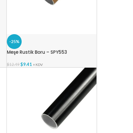
-25%
Meşe Rustik Boru – SPY553
$
9.41
$
12.49
+ KDV