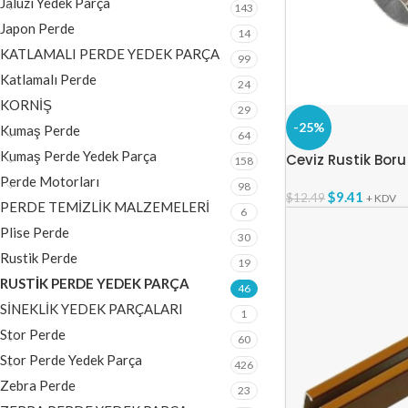
Jaluzi Yedek Parça
143
Japon Perde
14
KATLAMALI PERDE YEDEK PARÇA
99
Katlamalı Perde
24
KORNİŞ
29
-25%
Kumaş Perde
64
Kumaş Perde Yedek Parça
Ceviz Rustik Bor
158
Perde Motorları
98
$
9.41
$
12.49
+ KDV
PERDE TEMİZLİK MALZEMELERİ
6
Plise Perde
30
Rustik Perde
19
RUSTİK PERDE YEDEK PARÇA
46
SİNEKLİK YEDEK PARÇALARI
1
Stor Perde
60
Stor Perde Yedek Parça
426
Zebra Perde
23