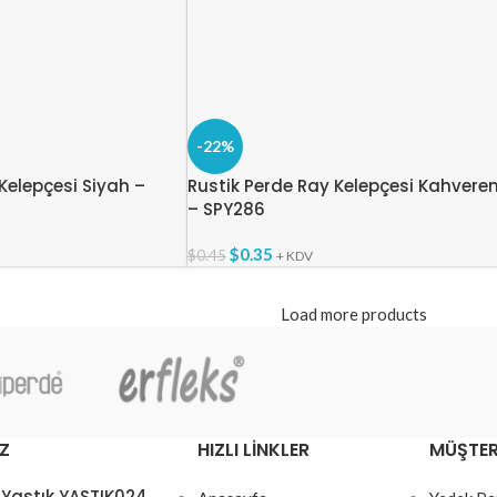
-22%
Kelepçesi Siyah –
Rustik Perde Ray Kelepçesi Kahvere
– SPY286
$
0.35
$
0.45
+ KDV
Load more products
Z
HIZLI LINKLER
MÜŞTER
 Yastık YASTIK024