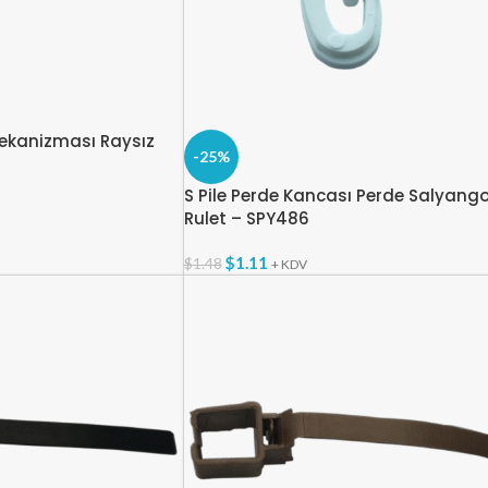
Mekanizması Raysız
-25%
S Pile Perde Kancası Perde Salyang
Rulet – SPY486
$
1.11
$
1.48
+ KDV