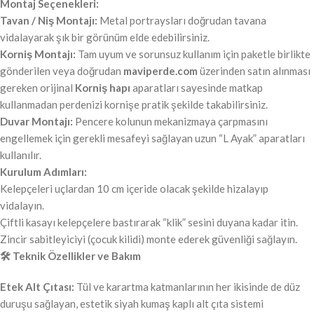
Montaj Seçenekleri:
Tavan / Niş Montajı:
Metal portraysları doğrudan tavana
vidalayarak şık bir görünüm elde edebilirsiniz.
Korniş Montajı:
Tam uyum ve sorunsuz kullanım için paketle birlikte
gönderilen veya doğrudan
maviperde.com
üzerinden satın alınması
gereken orijinal
Korniş hapı
aparatları sayesinde matkap
kullanmadan perdenizi kornişe pratik şekilde takabilirsiniz.
Duvar Montajı:
Pencere kolunun mekanizmaya çarpmasını
engellemek için gerekli mesafeyi sağlayan uzun “L Ayak” aparatları
kullanılır.
Kurulum Adımları:
Kelepçeleri uçlardan 10 cm içeride olacak şekilde hizalayıp
vidalayın.
Çiftli kasayı kelepçelere bastırarak “klik” sesini duyana kadar itin.
Zincir sabitleyiciyi (çocuk kilidi) monte ederek güvenliği sağlayın.
🛠️ Teknik Özellikler ve Bakım
Etek Alt Çıtası:
Tül ve karartma katmanlarının her ikisinde de düz
duruşu sağlayan, estetik siyah kumaş kaplı alt çıta sistemi