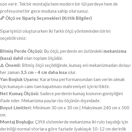
son verir. Tek bir montajla hem modern bir tül perdeye hem de
profesyonel bir gece moduna sahip olursunuz.
📏 Ölçü ve Sipariş Seçenekleri (Kritik Bilgiler)
Siparişinizi oluştururken iki farklı ölçü yönteminden birini
seçebilirsiniz:
Bitmiş Perde Ölçüsü:
Bu ölçü, perdenin en üstündeki
mekanizma
(kasa) dahil
olan toplam ölçüdür.
⚠️ Önemli:
Bitmiş ölçü seçildiğinde, kumaş eni mekanizmadan dolayı
her zaman
3,5 cm – 4 cm daha kısa
olur.
Yan Boşluk Uyarısı:
Karartma performansından tam verim almak
için kumaşın camı tam kapatması mahremiyet için kritiktir.
Net Kumaş Ölçüsü:
Sadece perdenin kumaş kısmının genişliğini
ifade eder. Mekanizma payları bu ölçünün dışındadır.
Boyut Limitleri:
Minimum 30 cm x 30 cm | Maksimum 240 cm x 500
cm.
Montaj Boşluğu:
Çiftli sistemlerde mekanizma iki rulo taşıdığı için
derinliği normal storlara göre fazladır (yaklaşık 10-12 cm derinlik