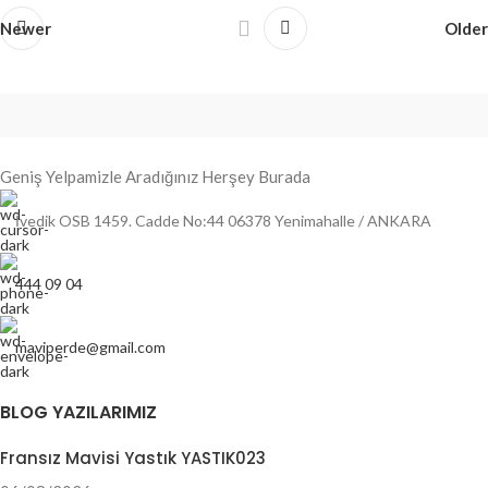
Newer
Older
Geniş Yelpamizle Aradığınız Herşey Burada
İvedik OSB 1459. Cadde No:44 06378 Yenimahalle / ANKARA
444 09 04
maviperde@gmail.com
BLOG YAZILARIMIZ
Fransız Mavisi Yastık YASTIK023