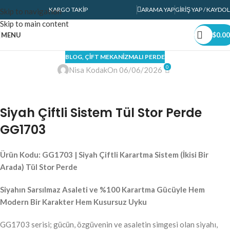
KARGO TAKIP
ARAMA YAP
GIRIŞ YAP / KAYDOL
Skip to navigation
Skip to main content
MENU
$
0.00
BLOG
,
ÇIFT MEKANIZMALI PERDE
0
Nisa Kodak
On 06/06/2026
Siyah Çiftli Sistem Tül Stor Perde
GG1703
Ürün Kodu: GG1703 | Siyah Çiftli Karartma Sistem (İkisi Bir
Arada) Tül Stor Perde
Siyahın Sarsılmaz Asaleti ve %100 Karartma Gücüyle Hem
Modern Bir Karakter Hem Kusursuz Uyku
GG1703 serisi; gücün, özgüvenin ve asaletin simgesi olan siyahı,