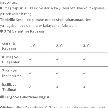
mevcuttur.
Kumaş Yapısı:
%100 Polyester, arka yüzeyi özel blackout kaplamalı
yüksek kalite kumaş.
Temizlik:
Kesinlikle çamaşır makinesinde
yıkanamaz.
Nemli,
yumuşak bir bezle silinerek kolayca temizlenebilir.
🛡️ 3 Yıl Garanti ve Kapsamı
Garanti
1. Yıl
2. Yıl
3. Yıl
Kapsamı
Kumaş ve
✔
✔
✔
Bileşenleri
Zincir ve
✔
✔
✔
Mekanizma
İşçilik ve
✔
✘
✘
Teslimat
🚚 Kargo ve Paketleme Bilgisi
Güçlendirilmiş Paketleme:
Çiftli sistemlerin ağır ve hassas yapısı