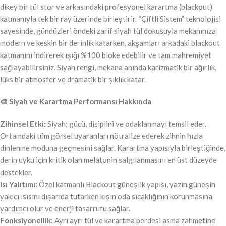
dikey bir tül stor ve arkasındaki profesyonel karartma (blackout)
katmanıyla tek bir ray üzerinde birleştirir. “Çiftli Sistem” teknolojisi
sayesinde, gündüzleri öndeki zarif siyah tül dokusuyla mekanınıza
modern ve keskin bir derinlik katarken, akşamları arkadaki blackout
katmanını indirerek ışığı %100 bloke edebilir ve tam mahremiyet
sağlayabilirsiniz. Siyah rengi, mekana anında karizmatik bir ağırlık,
lüks bir atmosfer ve dramatik bir şıklık katar.
🎨 Siyah ve Karartma Performansı Hakkında
Zihinsel Etki:
Siyah; gücü, disiplini ve odaklanmayı temsil eder.
Ortamdaki tüm görsel uyaranları nötralize ederek zihnin hızla
dinlenme moduna geçmesini sağlar. Karartma yapısıyla birleştiğinde,
derin uyku için kritik olan melatonin salgılanmasını en üst düzeyde
destekler.
Isı Yalıtımı:
Özel katmanlı Blackout güneşlik yapısı, yazın güneşin
yakıcı ısısını dışarıda tutarken kışın oda sıcaklığının korunmasına
yardımcı olur ve enerji tasarrufu sağlar.
Fonksiyonellik:
Ayrı ayrı tül ve karartma perdesi asma zahmetine