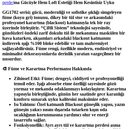
perde/
ma Gücüyle Hem Loft Estetiği Hem Kesintisiz Uyku
GG1702 serisi; gücü, modernliği ve sofistike şıklığı simgeleyen
füme (koyu gri) tonunu, dikey bir tül stor ve arkasındaki
profesyonel karartma (blackout) katmanıyla tek bir ray
üzerinde birleştirir. “Çiftli Sistem” teknolojisi sayesinde,
gündüzleri öndeki zarif dokulu tül ile mekanınıza maskülen bir
hava katarken, akşamları arkadaki blackout katmanını
indirerek ışığı %100 bloke edebilir ve tam mahremiyet
sağlayabilirsiniz. Füme rengi, özellikle modern, endüstriyel ve
minimalist dekorasyonlarda derinlik yaratan vazgeçilmez bir
unsurdur.
🎨 Füme ve Karartma Performansı Hakkında
Zihinsel Etki: Füme; dengeyi, ciddiyeti ve profesyonelliği
temsil eder. Işığı absorbe etme özelliği sayesinde gözü
yormaz ve mekanda odaklanmayı kolaylaştırır. Karartma
yapısıyla birleştiğinde, günün her saatinde gece karanlığı
konforu sunarak uyku kalitesini maksimize eder.
Isı Yalıtımı: Özel katmanlı Blackout güneşlik yapısı, yazın
güneşin yakıcı ısısını dışarıda tutarken kışın oda
sıcaklığının korunmasına yardımcı olur ve enerji
tasarrufu sağlar.
Fonksiyonellik: Ayrı ayrı tül ve karartma perdesi asma