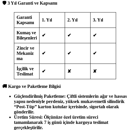
🛡️ 3 Yıl Garanti ve Kapsamı
Garanti
1. Yıl
2. Yıl
3. Yıl
Kapsamı
Kumaş ve
✔
✔
✔
Bileşenleri
Zincir ve
Mekaniz
✔
✔
✔
ma
İşçilik ve
✔
✘
✘
Teslimat
🚚 Kargo ve Paketleme Bilgisi
Güçlendirilmiş Paketleme: Çiftli sistemlerin ağır ve hassas
yapısı nedeniyle perdeniz, yüksek mukavemetli silindirik
“Post-Tüp” karton kutular içerisinde, sigortalı olarak
gönderilir.
Üretim Süresi: Ölçünüze özel üretim süreci
tamamlanarak 7 iş günü içinde kargoya teslimat
gerçekleştirilir.