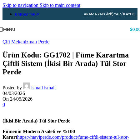
Skip to navigation
Skip to main content
ARAMA YAP
GIRIŞ YAP / KAYDOL
KARGO TAKIP
MENU
$
0.0
Çift Mekanizmalı Perde
Ürün Kodu: GG1702 | Füme Karartma
Çiftli Sistem (İkisi Bir Arada) Tül Stor
Perde
Posted by
ismail ismail
04/03/2026
On 24/05/2026
0
(İkisi Bir Arada) Tül Stor Perde
Fümenin Modern Asaleti ve %100
Karart
https://maviperde.com/product/fume-ciftli-sistem-tul-stor-