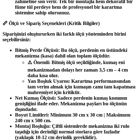
zahmetine son verir. Tek bir montajla hem dekoratif bir
füme tül perdeye hem de profesyonel bir karartma
sistemine sahip olursunuz.
📏 Ölçü ve Sipariş Seçenekleri (Kritik Bilgiler)
Siparişinizi oluştururken iki farklı ölçü yönteminden birini
seçebilirsiniz:
Bitmiş Perde Ölçüsü: Bu ölçü, perdenin en üstündeki
mekanizma (kasa) dahil olan toplam ölçüdür.
⚠️ Önemli: Bitmiş ölçü seçildiğinde, kumaş eni
mekanizmadan dolayı her zaman 3,5 cm – 4 cm
daha kısa olur.
Yan Boşluk Uyarısı: Karartma performansından
tam verim almak için kumaşın camı tam kapatması
mahremiyet için kritiktir.
Net Kumaş Ölçüsü: Sadece perdenin kumaş kısmının
genişliğini ifade eder. Mekanizma payları bu ölçünün
dışındadır.
Boyut Limitleri: Minimum 30 cm x 30 cm | Maksimum
240 cm x 500 cm.
Montaj Boşluğu: Çiftli sistemlerde mekanizma iki rulo
taşıdığı için derinliği normal storlara göre fazladır
(yaklaşık 10-12 cm derinlik gereklidir).