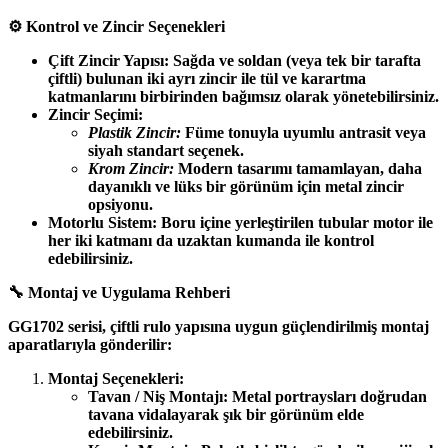
⚙️ Kontrol ve Zincir Seçenekleri
Çift Zincir Yapısı: Sağda ve soldan (veya tek bir tarafta
çiftli) bulunan iki ayrı zincir ile tül ve karartma
katmanlarını birbirinden bağımsız olarak yönetebilirsiniz.
Zincir Seçimi:
Plastik Zincir:
Füme tonuyla uyumlu antrasit veya
siyah standart seçenek.
Krom Zincir:
Modern tasarımı tamamlayan, daha
dayanıklı ve lüks bir görünüm için metal zincir
opsiyonu.
Motorlu Sistem: Boru içine yerleştirilen tubular motor ile
her iki katmanı da uzaktan kumanda ile kontrol
edebilirsiniz.
🔧 Montaj ve Uygulama Rehberi
GG1702 serisi, çiftli rulo yapısına uygun güçlendirilmiş montaj
aparatlarıyla gönderilir:
Montaj Seçenekleri:
Tavan / Niş Montajı: Metal portraysları doğrudan
tavana vidalayarak şık bir görünüm elde
edebilirsiniz.