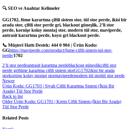
🔍 SEO ve Anahtar Kelimeler
GG1702, füme karartma çiftli sistem stor, tül stor perde, ikisi bir
arada stor, çiftli stor perde gri, blackout güneşlik, 2’li stor
perde, kornişe kolay montaj stor, modern tül stor, maviperde,
antrasit karartma perde, koyu gri blackout perde.
📞 Müşteri Hattı Destek: 444 0 904 | Ürün Kodu:
GG
https://maviperde.com/product/fume-ciftli-sistem-tul-stor-
perde/
1702
2’li stor perde
antrasit karartma perde
blackout güneşlik
çiftli stor
perde gri
füme karartma çiftli sistem stor
GG1702
ikisi bir arada
stor
kornişe kolay montaj stor
maviperde
modern tül stor
tül stor perde
Newer
Ürün Kodu: GG1703 | Siyah Çiftli Karartma Sistem (İkisi Bir
Arada) Tül Stor Perde
Back to list
Older
Ürün Kodu: GG1701 | Krem Çiftli Sistem (İkisi Bir Arada)
Tül Stor Perde
Related Posts